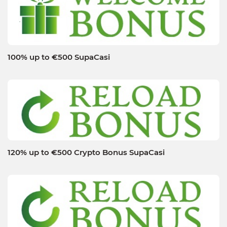
100% up to €500 SupaCasi
120% up to €500 Crypto Bonus SupaCasi