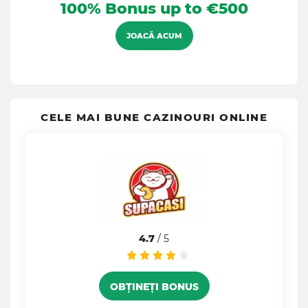
100% Bonus up to €500
JOACĂ ACUM
CELE MAI BUNE CAZINOURI ONLINE
4.7
/ 5
OBȚINEȚI BONUS