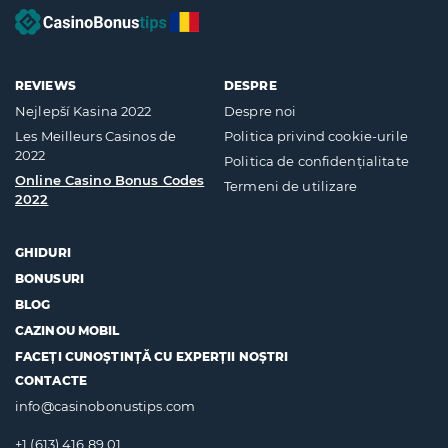
REVIEWS
DESPRE
Nejlepší Kasina 2022
Despre noi
Les Meilleurs Casinos de
Politica privind cookie-urile
2022
Politica de confidențialitate
Online Casino Bonus Codes
Termeni de utilizare
2022
GHIDURI
BONUSURI
BLOG
CAZINOU MOBIL
FACEȚI CUNOȘTINȚĂ CU EXPERȚII NOȘTRI
CONTACTE
info@casinobonustips.com
+1 (613) 416 89 01