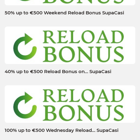
50% up to €500 Weekend Reload Bonus SupaCasi
40% up to €500 Reload Bonus on… SupaCasi
100% up to €500 Wednesday Reload… SupaCasi