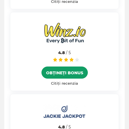
Citiți recenzia
4.8
/ 5
OBȚINEȚI BONUS
Citiți recenzia
4.8
/ 5