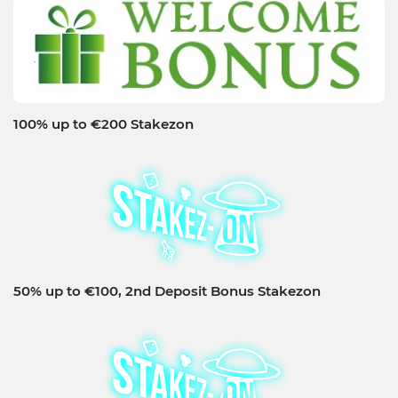
100% up to €200 Stakezon
50% up to €100, 2nd Deposit Bonus Stakezon