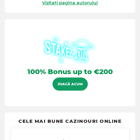
Vizitați pagina autorului
100% Bonus up to €200
JOACĂ ACUM
CELE MAI BUNE CAZINOURI ONLINE