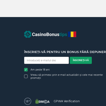
ÎNSCRIEȚI-VĂ PENTRU UN BONUS FĂRĂ DEPUNER
ÎNSCRIEȚI-VĂ
Am peste 18 ani
Vreau să primesc prin e-mail actualizări și cele mai recente
promoții
GPWA Verification