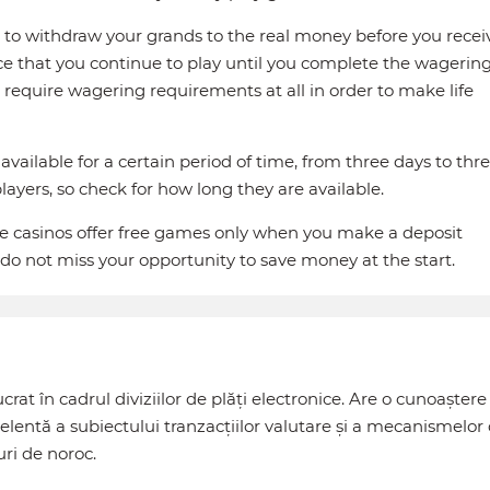
g to withdraw your grands to the real money before you recei
e that you continue to play until you complete the wagerin
quire wagering requirements at all in order to make life
ailable for a certain period of time, from three days to thr
layers, so check for how long they are available.
ne casinos offer free games only when you make a deposit
do not miss your opportunity to save money at the start.
ucrat în cadrul diviziilor de plăți electronice. Are o cunoaștere
elentă a subiectului tranzacțiilor valutare și a mecanismelor
uri de noroc.