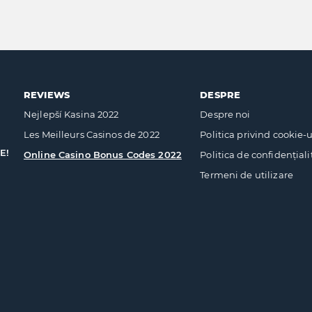
REVIEWS
DESPRE
Nejlepší Kasina 2022
Despre noi
Les Meilleurs Casinos de 2022
Politica privind cookie-u
E!
Online Casino Bonus Codes 2022
Politica de confidențiali
Termeni de utilizare