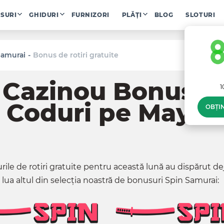
SURI
GHIDURI
FURNIZORI
PLĂȚI
BLOG
SLOTURI
Samurai
Bonus de rotiri gratuite
 Cazinou Bonus d
1
te Coduri pe May
OBȚI
ile de rotiri gratuite pentru această lună au dispărut dej
 lua altul din selecția noastră de bonusuri Spin Samurai: