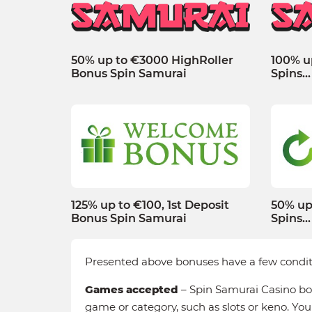
50% up to €3000 HighRoller
100% u
Bonus Spin Samurai
Spins…
125% up to €100, 1st Deposit
50% up
Bonus Spin Samurai
Spins…
Presented above bonuses have a few condit
Games accepted
– Spin Samurai Casino bon
game or category, such as slots or keno. Yo