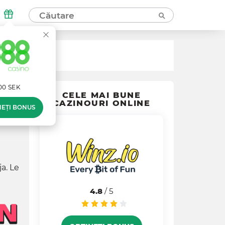
e
00 SEK
CELE MAI BUNE
CAZINOURI ONLINE
NEȚI BONUS
a. Le
4.8
/ 5