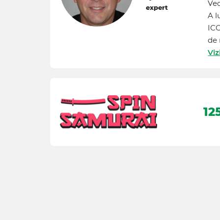
Ved
expert
A l
ICO
de 
Viz
12