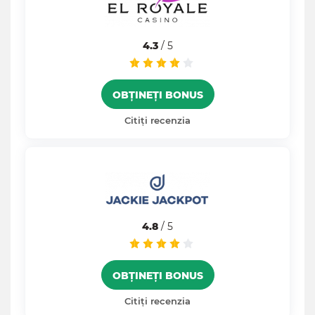
4.3
/ 5
OBȚINEȚI BONUS
Citiți recenzia
4.8
/ 5
OBȚINEȚI BONUS
Citiți recenzia