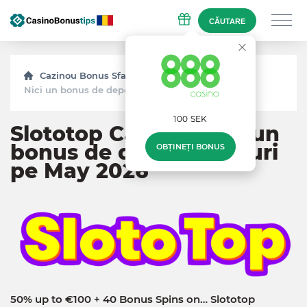
CĂUTARE
Cazinou Bonus Sfaturi
Bonusuri
Slototop
Nici un bonus de depozit
100 SEK
Slototop Cazinou Nici un
bonus de depozit Coduri
OBȚINEȚI BONUS
pe May 2026
50% up to €100 + 40 Bonus Spins on… Slototop