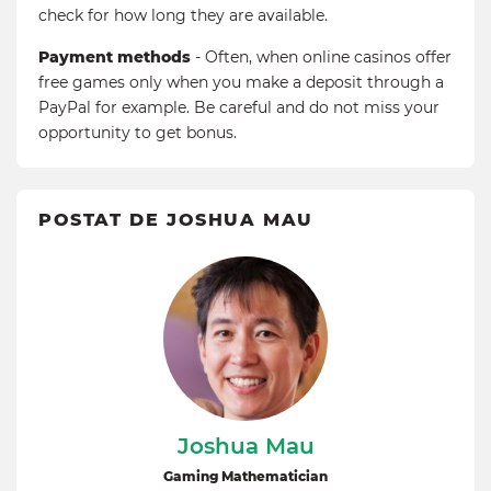
check for how long they are available.
Payment methods
- Often, when online casinos offer
free games only when you make a deposit through a
PayPal for example. Be careful and do not miss your
opportunity to get bonus.
POSTAT DE JOSHUA MAU
Joshua Mau
Gaming Mathematician