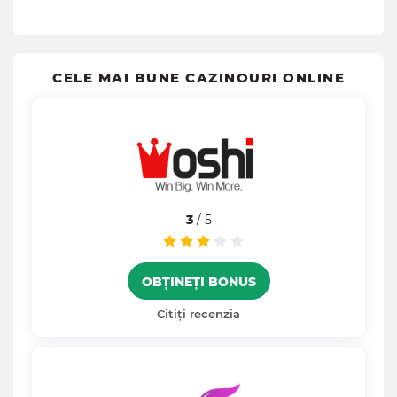
CELE MAI BUNE CAZINOURI ONLINE
3
/ 5
OBȚINEȚI BONUS
Citiți recenzia