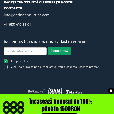
FACEȚI CUNOȘTINȚĂ CU EXPERȚII NOȘTRI
CONTACTE
info@casinobonustips.com
+1 (613) 416 89 01
ÎNSCRIEȚI-VĂ PENTRU UN BONUS FĂRĂ DEPUNERE!
ÎNSCRIEȚI-VĂ
Am peste 18 ani
Vreau să primesc prin e-mail actualizări și cele mai recente promoții
GPWA Verification