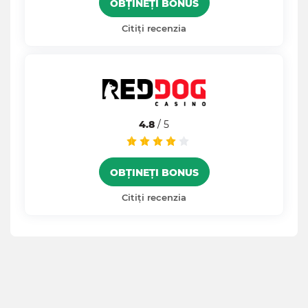
OBȚINEȚI BONUS
Citiți recenzia
4.8
/ 5
OBȚINEȚI BONUS
Citiți recenzia