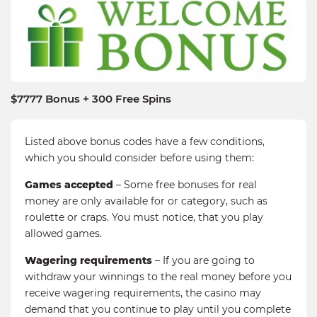
$7777 Bonus + 300 Free Spins
Listed above bonus codes have a few conditions,
which you should consider before using them:
Games accepted
– Some free bonuses for real
money are only available for or category, such as
roulette or craps. You must notice, that you play
allowed games.
Wagering requirements
– If you are going to
withdraw your winnings to the real money before you
receive wagering requirements, the casino may
demand that you continue to play until you complete