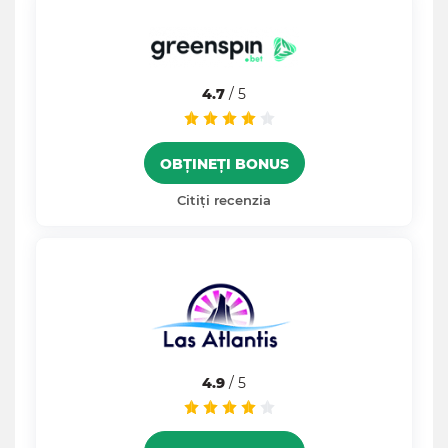
4.7
/ 5
OBȚINEȚI BONUS
Citiți recenzia
4.9
/ 5