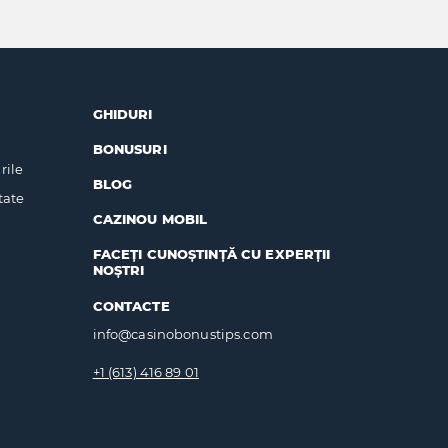
GHIDURI
BONUSURI
rile
BLOG
tate
CAZINOU MOBIL
FACEȚI CUNOȘTINȚĂ CU EXPERȚII
NOȘTRI
CONTACTE
info@casinobonustips.com
+1 (613) 416 89 01