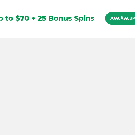
 to $70 + 25 Bonus Spins
JOACĂ ACU