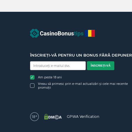
ÎNSCRIEȚI-VĂ PENTRU UN BONUS FĂRĂ DEPUNER
ÎNSCRIEȚI-VĂ
Am peste 18 ani
Vreau să primesc prin e-mail actualizări și cele mai recente
promoții
GPWA Verification