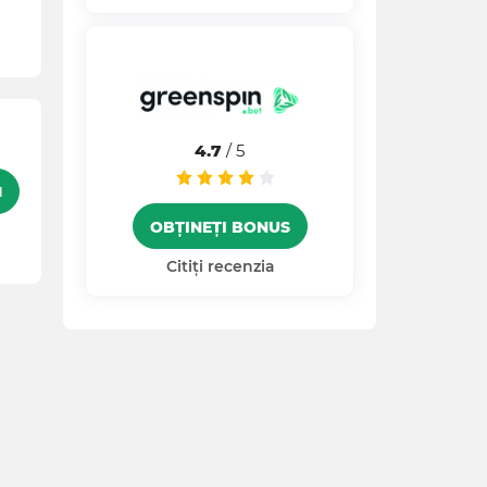
4.7
/ 5
M
OBȚINEȚI BONUS
Citiți recenzia