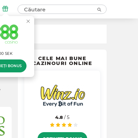
00 SEK
CELE MAI BUNE
CAZINOURI ONLINE
6
NEȚI BONUS
e
4.8
/ 5