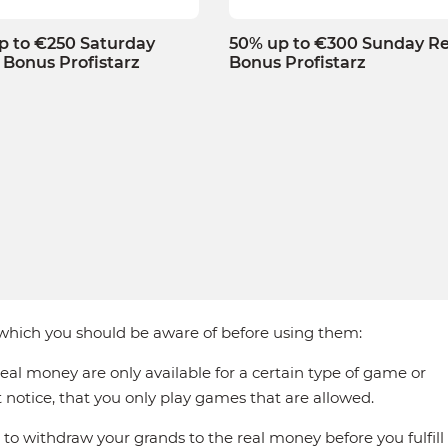
p to €250 Saturday
50% up to €300 Sunday R
 Bonus Profistarz
Bonus Profistarz
which you should be aware of before using them:
eal money are only available for a certain type of game or
t notice, that you only play games that are allowed.
 to withdraw your grands to the real money before you fulfill