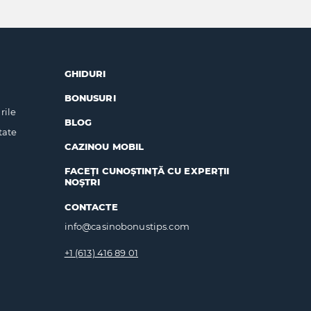
GHIDURI
BONUSURI
rile
BLOG
tate
CAZINOU MOBIL
FACEȚI CUNOȘTINȚĂ CU EXPERȚII
NOȘTRI
CONTACTE
info@casinobonustips.com
+1 (613) 416 89 01