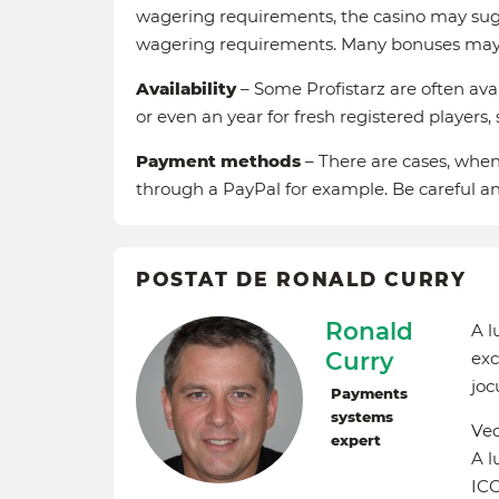
wagering requirements, the casino may sugg
wagering requirements. Many bonuses may n
Availability
– Some Profistarz are often avai
or even an year for fresh registered players,
Payment methods
– There are cases, when
through a PayPal for example. Be careful a
POSTAT DE RONALD CURRY
Ronald
A l
Curry
exc
joc
Payments
systems
Ved
expert
A l
ICO