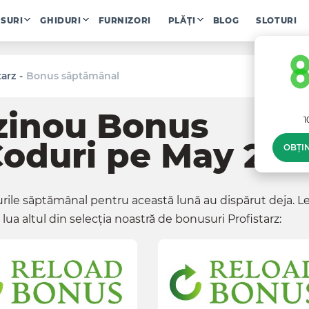
SURI
GHIDURI
FURNIZORI
PLĂȚI
BLOG
SLOTURI
tarz
Bonus săptămânal
azinou Bonus
1
oduri pe May 202
OBȚI
rile săptămânal pentru această lună au dispărut deja. L
lua altul din selecția noastră de bonusuri Profistarz: