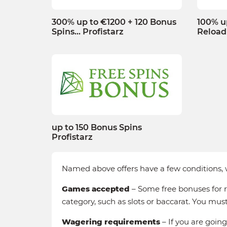
300% up to €1200 + 120 Bonus
100% u
Spins… Profistarz
Reload
up to 150 Bonus Spins
Profistarz
Named above offers have a few conditions, 
Games accepted
– Some free bonuses for r
category, such as slots or baccarat. You mus
Wagering requirements
– If you are going