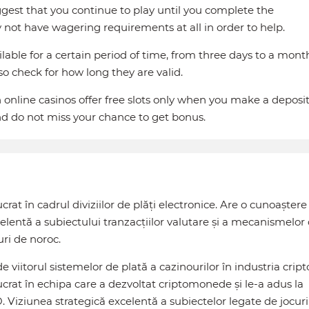
est that you continue to play until you complete the
ot have wagering requirements at all in order to help.
lable for a certain period of time, from three days to a mont
 so check for how long they are valid.
 online casinos offer free slots only when you make a deposi
nd do not miss your chance to get bonus.
ucrat în cadrul diviziilor de plăți electronice. Are o cunoaștere
elentă a subiectului tranzacțiilor valutare și a mecanismelor
uri de noroc.
e viitorul sistemelor de plată a cazinourilor în industria cript
ucrat în echipa care a dezvoltat criptomonede și le-a adus la
. Viziunea strategică excelentă a subiectelor legate de jocuri