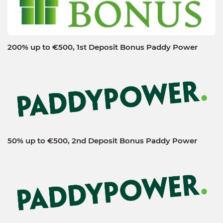
200% up to €500, 1st Deposit Bonus Paddy Power
50% up to €500, 2nd Deposit Bonus Paddy Power