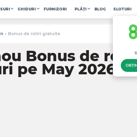
SURI
GHIDURI
FURNIZORI
PLĂȚI
BLOG
SLOTURI
in
Bonus de rotiri gratuite
ou Bonus de rotir
1
uri pe May 2026
OBȚI