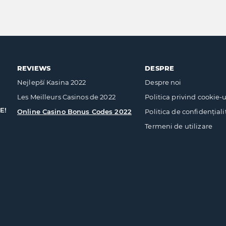
REVIEWS
DESPRE
Nejlepší Kasina 2022
Despre noi
Les Meilleurs Casinos de 2022
Politica privind cookie-u
E!
Online Casino Bonus Codes 2022
Politica de confidențiali
Termeni de utilizare