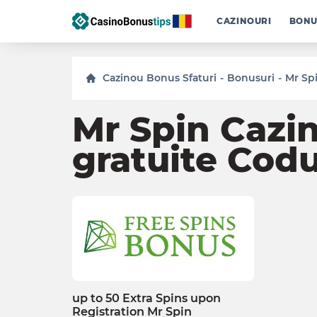
CAZINOURI
BONU
Cazinou Bonus Sfaturi
Bonusuri
Mr Sp
Mr Spin Cazin
gratuite Cod
up to 50 Extra Spins upon
Registration Mr Spin