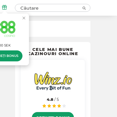
i
00 SEK
CELE MAI BUNE
CAZINOURI ONLINE
NEȚI BONUS
4.8
/ 5