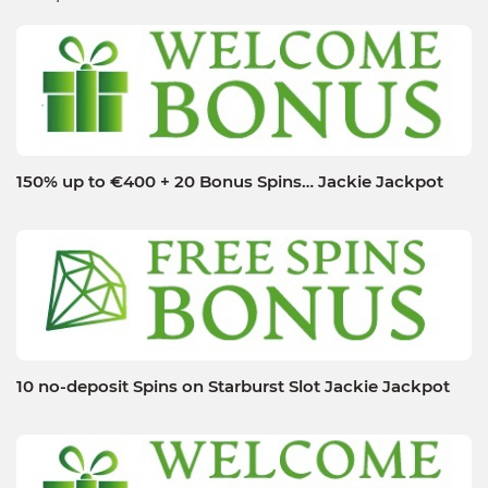
150% up to €400 + 20 Bonus Spins… Jackie Jackpot
10 no-deposit Spins on Starburst Slot Jackie Jackpot