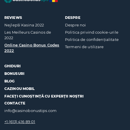
REVIEWS
DESPRE
Nejlepší Kasina 2022
Despre noi
Les Meilleurs Casinos de
Politica privind cookie-urile
2022
Politica de confidențialitate
Online Casino Bonus Codes
Termeni de utilizare
2022
GHIDURI
BONUSURI
BLOG
CAZINOU MOBIL
FACEȚI CUNOȘTINȚĂ CU EXPERȚII NOȘTRI
CONTACTE
info@casinobonustips.com
+1 (613) 416 89 01