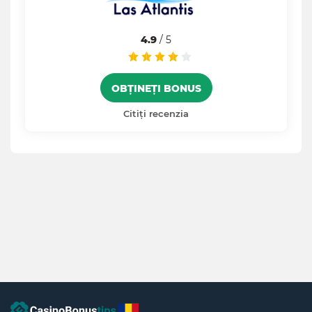
4.9
/ 5
OBȚINEȚI BONUS
Citiți recenzia