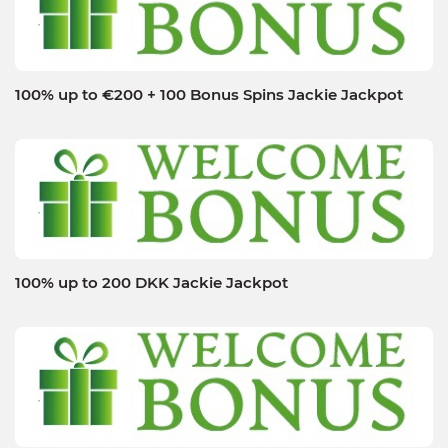
100% up to €200 + 100 Bonus Spins Jackie Jackpot
100% up to 200 DKK Jackie Jackpot