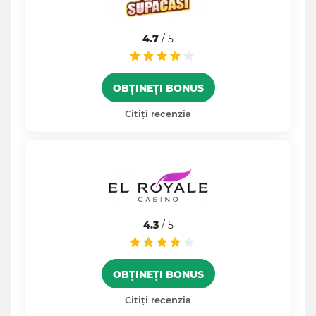
4.7
/ 5
OBȚINEȚI BONUS
Citiți recenzia
4.3
/ 5
OBȚINEȚI BONUS
Citiți recenzia