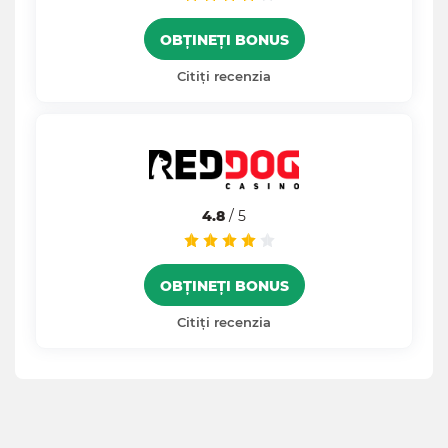
OBȚINEȚI BONUS
Citiți recenzia
4.8
/ 5
OBȚINEȚI BONUS
Citiți recenzia