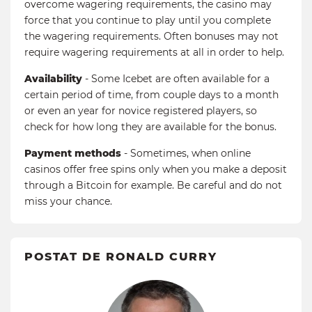
overcome wagering requirements, the casino may
force that you continue to play until you complete
the wagering requirements. Often bonuses may not
require wagering requirements at all in order to help.
Availability
- Some Icebet are often available for a
certain period of time, from couple days to a month
or even an year for novice registered players, so
check for how long they are available for the bonus.
Payment methods
- Sometimes, when online
casinos offer free spins only when you make a deposit
through a Bitcoin for example. Be careful and do not
miss your chance.
POSTAT DE RONALD CURRY