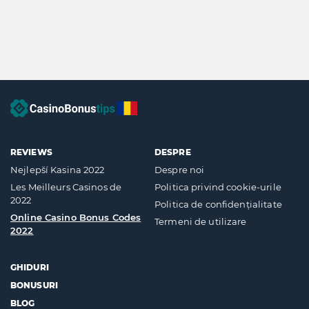
REVIEWS
DESPRE
Nejlepší Kasina 2022
Despre noi
Les Meilleurs Casinos de
Politica privind cookie-urile
2022
Politica de confidențialitate
Online Casino Bonus Codes
Termeni de utilizare
2022
GHIDURI
BONUSURI
BLOG