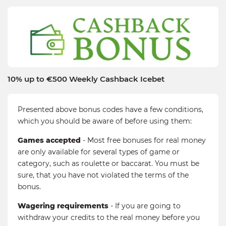
10% up to €500 Weekly Cashback Icebet
Presented above bonus codes have a few conditions,
which you should be aware of before using them:
Games accepted
- Most free bonuses for real money
are only available for several types of game or
category, such as roulette or baccarat. You must be
sure, that you have not violated the terms of the
bonus.
Wagering requirements
- If you are going to
withdraw your credits to the real money before you