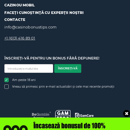
CAZINOU MOBIL
FACEȚI CUNOȘTINȚĂ CU EXPERȚII NOȘTRI
CONTACTE
info@casinobonustips.com
+1 (613) 416 89 01
ÎNSCRIEȚI-VĂ PENTRU UN BONUS FĂRĂ DEPUNERE!
ÎNSCRIEȚI-VĂ
Am peste 18 ani
Vreau să primesc prin e-mail actualizări și cele mai recente promoții