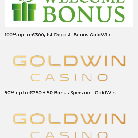
100% up to €300, 1st Deposit Bonus GoldWin
50% up to €250 + 50 Bonus Spins on… GoldWin