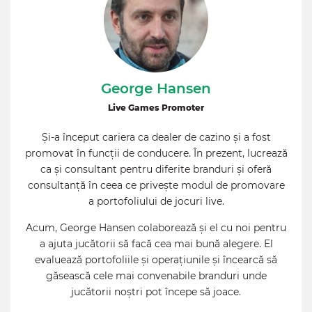
George Hansen
Live Games Promoter
Și-a început cariera ca dealer de cazino și a fost
promovat în funcții de conducere. În prezent, lucrează
ca și consultant pentru diferite branduri și oferă
consultanță în ceea ce privește modul de promovare
a portofoliului de jocuri live.
Acum, George Hansen colaborează și el cu noi pentru
a ajuta jucătorii să facă cea mai bună alegere. El
evaluează portofoliile și operațiunile și încearcă să
găsească cele mai convenabile branduri unde
jucătorii noștri pot începe să joace.