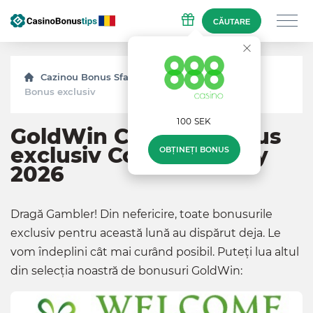
CĂUTARE
Cazinou Bonus Sfaturi
Bonusuri
GoldWin
Bonus exclusiv
100 SEK
GoldWin Cazinou Bonus
exclusiv Coduri pe May
OBȚINEȚI BONUS
2026
Dragă Gambler! Din nefericire, toate bonusurile
exclusiv pentru această lună au dispărut deja. Le
vom îndeplini cât mai curând posibil. Puteți lua altul
din selecția noastră de bonusuri GoldWin: