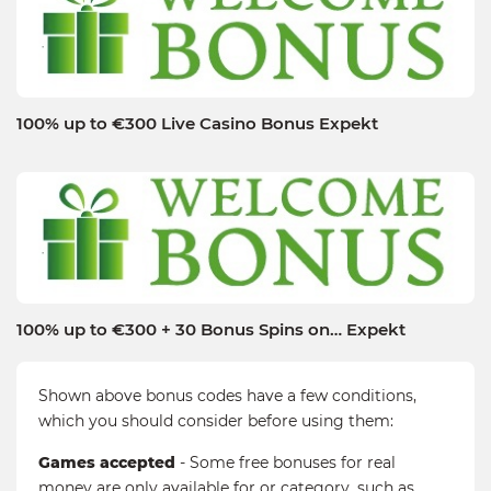
100% up to €300 Live Casino Bonus Expekt
100% up to €300 + 30 Bonus Spins on… Expekt
Shown above bonus codes have a few conditions,
which you should consider before using them:
Games accepted
- Some free bonuses for real
money are only available for or category, such as