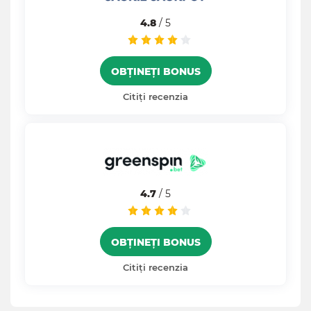
4.8
/ 5
OBȚINEȚI BONUS
Citiți recenzia
4.7
/ 5
OBȚINEȚI BONUS
Citiți recenzia