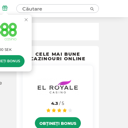
00 SEK
CELE MAI BUNE
CAZINOURI ONLINE
NEȚI BONUS
e
4.3
/ 5
OBȚINEȚI BONUS