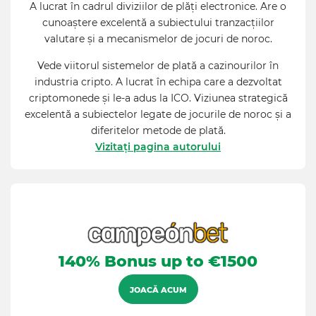
A lucrat în cadrul diviziilor de plăți electronice. Are o
cunoaștere excelentă a subiectului tranzacțiilor
valutare și a mecanismelor de jocuri de noroc.
Vede viitorul sistemelor de plată a cazinourilor în
industria cripto. A lucrat în echipa care a dezvoltat
criptomonede și le-a adus la ICO. Viziunea strategică
excelentă a subiectelor legate de jocurile de noroc și a
diferitelor metode de plată.
Vizitați pagina autorului
140% Bonus up to €1500
JOACĂ ACUM