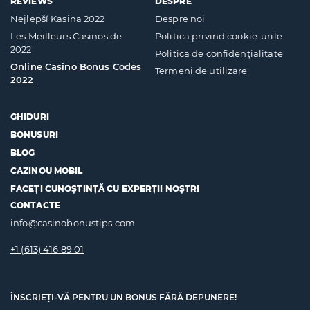
REVIEWS
DESPRE
Nejlepší Kasina 2022
Despre noi
Les Meilleurs Casinos de
Politica privind cookie-urile
2022
Politica de confidențialitate
Online Casino Bonus Codes
Termeni de utilizare
2022
GHIDURI
BONUSURI
BLOG
CAZINOU MOBIL
FACEȚI CUNOȘTINȚĂ CU EXPERȚII NOȘTRI
CONTACTE
info@casinobonustips.com
+1 (613) 416 89 01
ÎNSCRIEȚI-VĂ PENTRU UN BONUS FĂRĂ DEPUNERE!