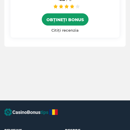
OBȚINEȚI BONUS
Citiți recenzia