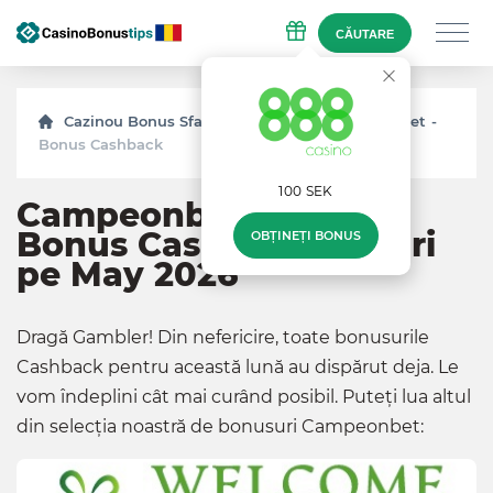
CĂUTARE
Cazinou Bonus Sfaturi
Bonusuri
Campeonbet
Bonus Cashback
100 SEK
Campeonbet Cazinou
Bonus Cashback Coduri
OBȚINEȚI BONUS
pe May 2026
Dragă Gambler! Din nefericire, toate bonusurile
Cashback pentru această lună au dispărut deja. Le
vom îndeplini cât mai curând posibil. Puteți lua altul
din selecția noastră de bonusuri Campeonbet: