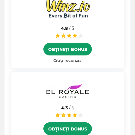
4.8
/ 5
OBȚINEȚI BONUS
Citiți recenzia
4.3
/ 5
OBȚINEȚI BONUS