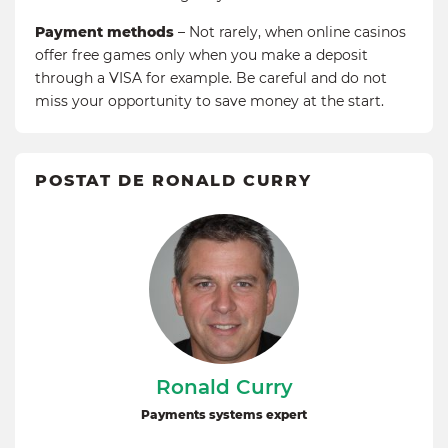
Payment methods
– Not rarely, when online casinos
offer free games only when you make a deposit
through a VISA for example. Be careful and do not
miss your opportunity to save money at the start.
POSTAT DE RONALD CURRY
Ronald Curry
Payments systems expert