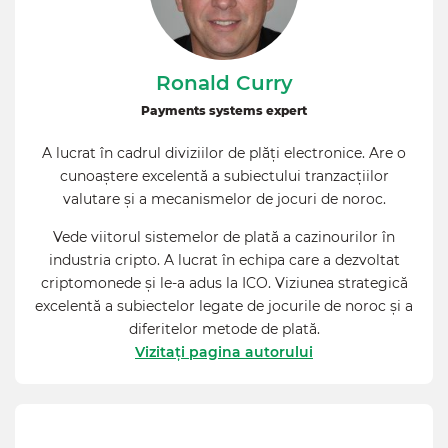
Ronald Curry
Payments systems expert
A lucrat în cadrul diviziilor de plăți electronice. Are o
cunoaștere excelentă a subiectului tranzacțiilor
valutare și a mecanismelor de jocuri de noroc.
Vede viitorul sistemelor de plată a cazinourilor în
industria cripto. A lucrat în echipa care a dezvoltat
criptomonede și le-a adus la ICO. Viziunea strategică
excelentă a subiectelor legate de jocurile de noroc și a
diferitelor metode de plată.
Vizitați pagina autorului