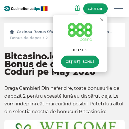
CĂUTARE
Cazinou Bonus Sfaturi
Bonusuri
Bitcasino.io
Bonus de depozit 2
100 SEK
Bitcasino.io Cazinou
Bonus de depozit 2
OBȚINEȚI BONUS
Coduri pe May 2026
Dragă Gambler! Din nefericire, toate bonusurile de
depozit 2 pentru această lună au dispărut deja. Le
vom îndeplini cât mai curând posibil. Puteți lua altul
din selecția noastră de bonusuri Bitcasino.io: