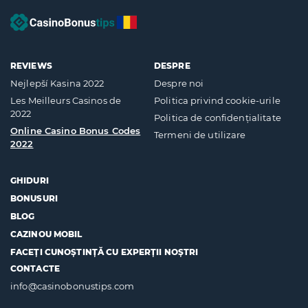
REVIEWS
DESPRE
Nejlepší Kasina 2022
Despre noi
Les Meilleurs Casinos de
Politica privind cookie-urile
2022
Politica de confidențialitate
Online Casino Bonus Codes
Termeni de utilizare
2022
GHIDURI
BONUSURI
BLOG
CAZINOU MOBIL
FACEȚI CUNOȘTINȚĂ CU EXPERȚII NOȘTRI
CONTACTE
info@casinobonustips.com