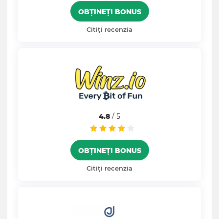
OBȚINEȚI BONUS
Citiți recenzia
4.8
/ 5
OBȚINEȚI BONUS
Citiți recenzia