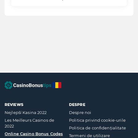
REVIEWS
DESPRE
Nejlepší Kasina 2022
Despre noi
Les Meilleurs Casinos de
Politica privind cookie-urile
2022
Politica de confidențialitate
Online Casino Bonus Codes
Termeni de utilizare