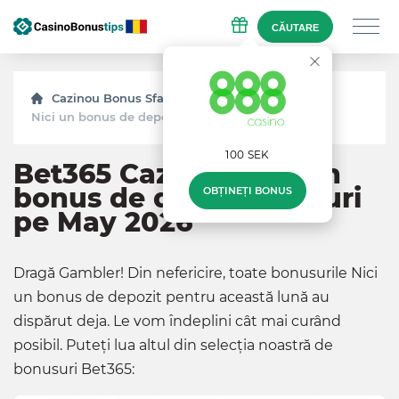
CĂUTARE
Cazinou Bonus Sfaturi
Bonusuri
Bet365
Nici un bonus de depozit
100 SEK
Bet365 Cazinou Nici un
bonus de depozit Coduri
OBȚINEȚI BONUS
pe May 2026
Dragă Gambler! Din nefericire, toate bonusurile Nici
un bonus de depozit pentru această lună au
dispărut deja. Le vom îndeplini cât mai curând
posibil. Puteți lua altul din selecția noastră de
bonusuri Bet365: