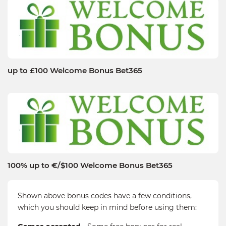
up to £100 Welcome Bonus Bet365
100% up to €/$100 Welcome Bonus Bet365
Shown above bonus codes have a few conditions,
which you should keep in mind before using them: