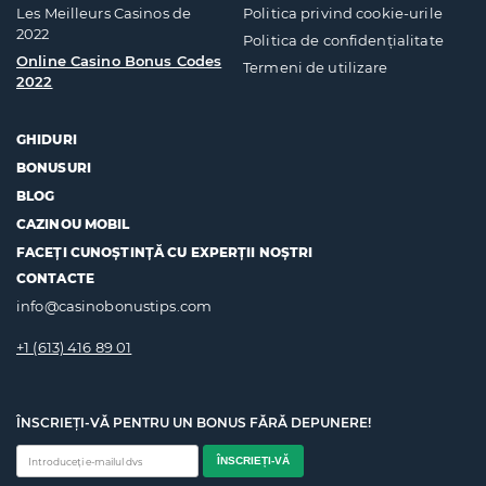
Les Meilleurs Casinos de
Politica privind cookie-urile
2022
Politica de confidențialitate
Online Casino Bonus Codes
Termeni de utilizare
2022
GHIDURI
BONUSURI
BLOG
CAZINOU MOBIL
FACEȚI CUNOȘTINȚĂ CU EXPERȚII NOȘTRI
CONTACTE
info@casinobonustips.com
+1 (613) 416 89 01
ÎNSCRIEȚI-VĂ PENTRU UN BONUS FĂRĂ DEPUNERE!
ÎNSCRIEȚI-VĂ