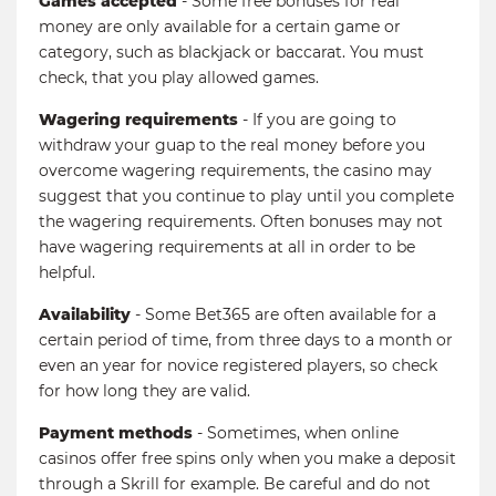
Games accepted
- Some free bonuses for real
money are only available for a certain game or
category, such as blackjack or baccarat. You must
check, that you play allowed games.
Wagering requirements
- If you are going to
withdraw your guap to the real money before you
overcome wagering requirements, the casino may
suggest that you continue to play until you complete
the wagering requirements. Often bonuses may not
have wagering requirements at all in order to be
helpful.
Availability
- Some Bet365 are often available for a
certain period of time, from three days to a month or
even an year for novice registered players, so check
for how long they are valid.
Payment methods
- Sometimes, when online
casinos offer free spins only when you make a deposit
through a Skrill for example. Be careful and do not