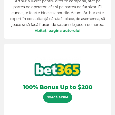
Arthur a lucrat pentru diferite companii, atât pe
partea de operator, cât și pe partea de furnizor. El
cunoaște foarte bine cazinourile. Acum, Arthur este
expert în consultanță căruia îi place, de asemenea, să
joace și să facă fluxuri de sesiuni de jocuri de noroc.
Vizitați pagina autorului
100% Bonus Up to $200
JOACĂ ACUM