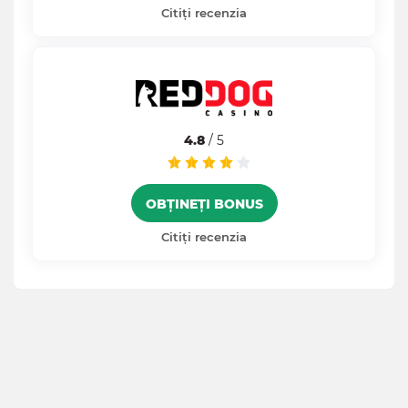
Citiți recenzia
4.8
/ 5
OBȚINEȚI BONUS
Citiți recenzia