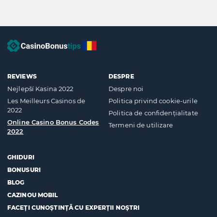
REVIEWS
DESPRE
Nejlepší Kasina 2022
Despre noi
Les Meilleurs Casinos de
Politica privind cookie-urile
2022
Politica de confidențialitate
Online Casino Bonus Codes
Termeni de utilizare
2022
GHIDURI
BONUSURI
BLOG
CAZINOU MOBIL
FACEȚI CUNOȘTINȚĂ CU EXPERȚII NOȘTRI