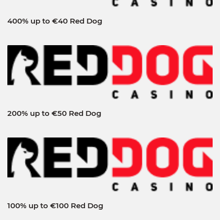
400% up to €40 Red Dog
200% up to €50 Red Dog
100% up to €100 Red Dog