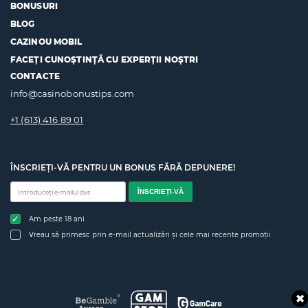
BONUSURI
BLOG
CAZINOU MOBIL
FACEȚI CUNOȘTINȚĂ CU EXPERȚII NOȘTRI
CONTACTE
info@casinobonustips.com
+1 (613) 416 89 01
ÎNSCRIEȚI-VĂ PENTRU UN BONUS FĂRĂ DEPUNERE!
ÎNSCRIEȚI-VĂ
Am peste 18 ani
Vreau să primesc prin e-mail actualizări și cele mai recente promoții