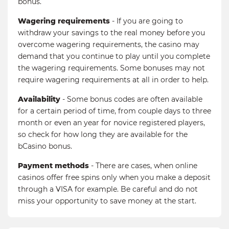
bonus.
Wagering requirements
- If you are going to
withdraw your savings to the real money before you
overcome wagering requirements, the casino may
demand that you continue to play until you complete
the wagering requirements. Some bonuses may not
require wagering requirements at all in order to help.
Availability
- Some bonus codes are often available
for a certain period of time, from couple days to three
month or even an year for novice registered players,
so check for how long they are available for the
bCasino bonus.
Payment methods
- There are cases, when online
casinos offer free spins only when you make a deposit
through a VISA for example. Be careful and do not
miss your opportunity to save money at the start.