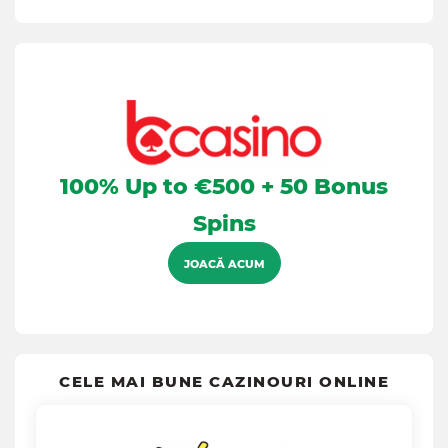
100% Up to €500 + 50 Bonus
Spins
JOACĂ ACUM
CELE MAI BUNE CAZINOURI ONLINE