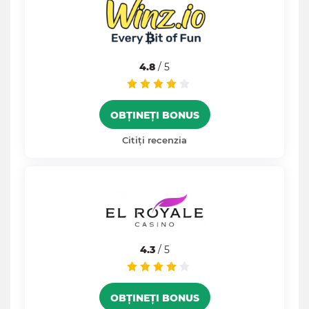
4.8
/ 5
OBȚINEȚI BONUS
Citiți recenzia
4.3
/ 5
OBȚINEȚI BONUS