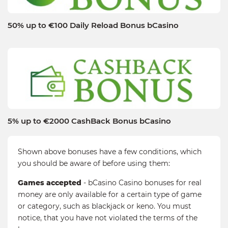
50% up to €100 Daily Reload Bonus bCasino
5% up to €2000 CashBack Bonus bCasino
Shown above bonuses have a few conditions, which
you should be aware of before using them:
Games accepted
- bCasino Casino bonuses for real
money are only available for a certain type of game
or category, such as blackjack or keno. You must
notice, that you have not violated the terms of the