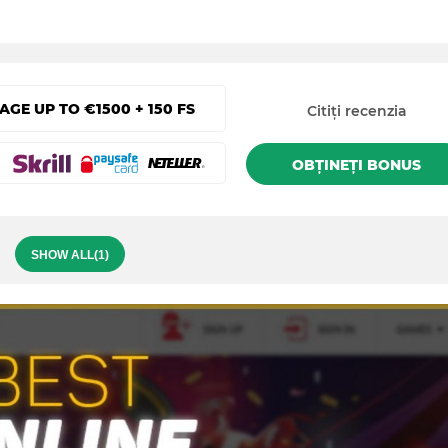
Fundația Data
Viteza de plată
E UP TO €1500 + 150 FS
Citiți recenzia
To:
100
From:
1970
To:
2026
From:
0
To:
3
OBȚINEȚI BONUS
SHOW ALL
(1)