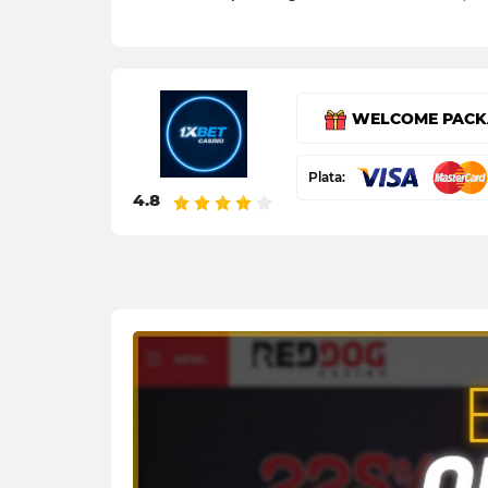
Evaluarea generală
Rata de câștig
WELCOME PACKAG
From:
0
To:
5
From:
0
Plata:
4.8