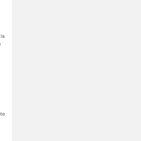
 la
e
ște