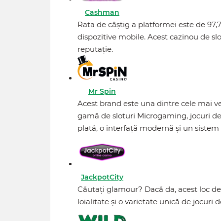
Cashman
Rata de câștig a platformei este de 97,7
dispozitive mobile. Acest cazinou de slot
reputație.
Mr Spin
Acest brand este una dintre cele mai ve
gamă de sloturi Microgaming, jocuri de 
plată, o interfață modernă și un sistem
JackpotCity
Căutați glamour? Dacă da, acest loc d
loialitate și o varietate unică de jocuri 