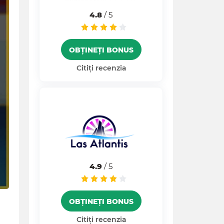
4.8
/ 5
OBȚINEȚI BONUS
Citiți recenzia
4.9
/ 5
OBȚINEȚI BONUS
Citiți recenzia