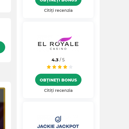
OBȚINEȚI BONUS
Citiți recenzia
65
4.3
/ 5
OBȚINEȚI BONUS
Citiți recenzia