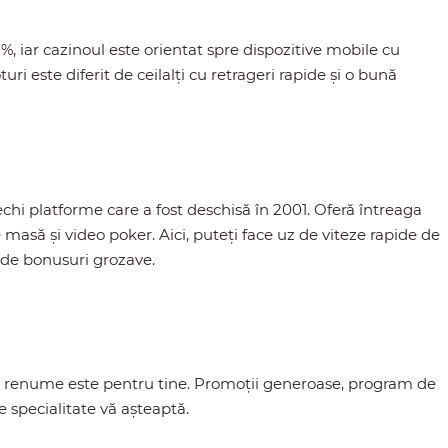
%, iar cazinoul este orientat spre dispozitive mobile cu
uri este diferit de ceilalți cu retrageri rapide și o bună
chi platforme care a fost deschisă în 2001. Oferă întreaga
masă și video poker. Aici, puteți face uz de viteze rapide de
 de bonusuri grozave.
e renume este pentru tine. Promoții generoase, program de
de specialitate vă așteaptă.