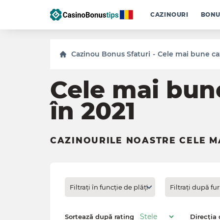
CAZINOURI
BONU
Cazinou Bonus Sfaturi
Cele mai bune ca
Cele mai bune
în 2021
CAZINOURILE NOASTRE CELE M
Sortează după rating
Direcția