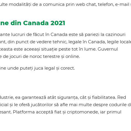
lte modalități de a comunica prin web chat, telefon, e-mail 
ine din Canada 2021
ante lucruri de făcut în Canada este să pariezi la cazinouri
unt, din punct de vedere tehnic, legale în Canada, legile local
ceasta este aceeași situație peste tot în lume. Guvernul
 de jocuri de noroc terestre și online.
ine unde puteți juca legal și corect.
strie, ea garantează atât siguranța, cât și fiabilitatea. Red
cial și le oferă jucătorilor să afle mai multe despre codurile 
sant. Platforma acceptă fiat și criptomonede, iar primul