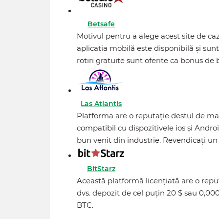
Betsafe
Motivul pentru a alege acest site de caz
aplicația mobilă este disponibilă și sun
rotiri gratuite sunt oferite ca bonus de 
Las Atlantis
Platforma are o reputație destul de mar
compatibil cu dispozitivele ios și Andro
bun venit din industrie. Revendicați un
BitStarz
Această platformă licențiată are o repu
dvs. depozit de cel puțin 20 $ sau 0,00
BTC.