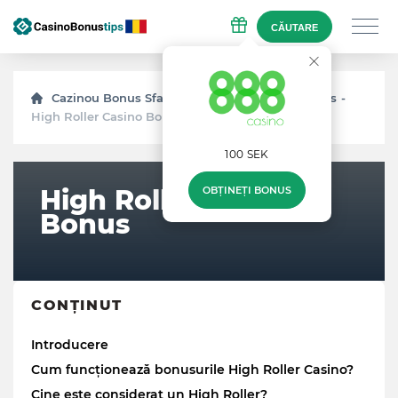
CĂUTARE
Cazinou Bonus Sfaturi
Ghiduri
Sfaturi bonus
High Roller Casino Bonus
100 SEK
High Roller Casino
OBȚINEȚI BONUS
Bonus
CONȚINUT
Introducere
Cum funcționează bonusurile High Roller Casino?
Cine este considerat un High Roller?