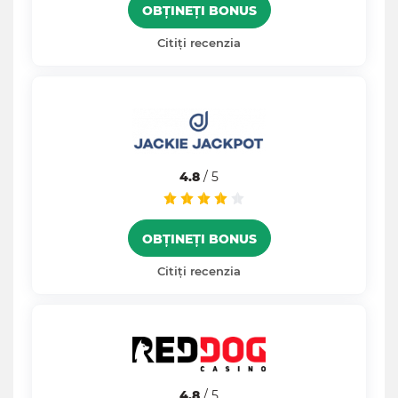
OBȚINEȚI BONUS
Citiți recenzia
4.8
/ 5
OBȚINEȚI BONUS
Citiți recenzia
4.8
/ 5