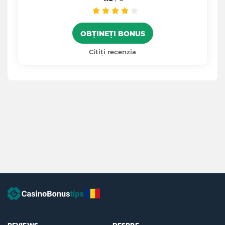
OBȚINEȚI BONUS
Citiți recenzia