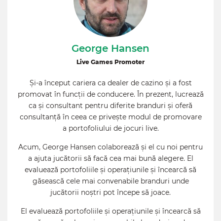
George Hansen
Live Games Promoter
Și-a început cariera ca dealer de cazino și a fost
promovat în funcții de conducere. În prezent, lucrează
ca și consultant pentru diferite branduri și oferă
consultanță în ceea ce privește modul de promovare
a portofoliului de jocuri live.
Acum, George Hansen colaborează și el cu noi pentru
a ajuta jucătorii să facă cea mai bună alegere. El
evaluează portofoliile și operațiunile și încearcă să
găsească cele mai convenabile branduri unde
jucătorii noștri pot începe să joace.
El evaluează portofoliile și operațiunile și încearcă să