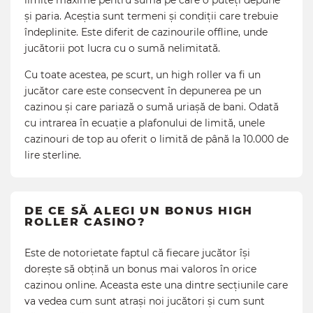
limite maxime pentru suma pe care o puteți depune
și paria. Aceștia sunt termeni și condiții care trebuie
îndeplinite. Este diferit de cazinourile offline, unde
jucătorii pot lucra cu o sumă nelimitată.
Cu toate acestea, pe scurt, un high roller va fi un
jucător care este consecvent în depunerea pe un
cazinou și care pariază o sumă uriașă de bani. Odată
cu intrarea în ecuație a plafonului de limită, unele
cazinouri de top au oferit o limită de până la 10.000 de
lire sterline.
DE CE SĂ ALEGI UN BONUS HIGH
ROLLER CASINO?
Este de notorietate faptul că fiecare jucător își
dorește să obțină un bonus mai valoros în orice
cazinou online. Aceasta este una dintre secțiunile care
va vedea cum sunt atrași noi jucători și cum sunt