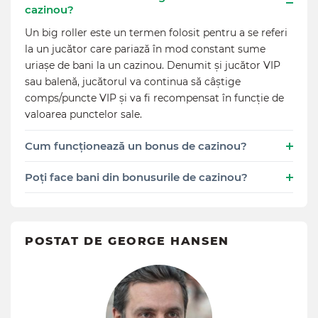
cazinou?
Un big roller este un termen folosit pentru a se referi
la un jucător care pariază în mod constant sume
uriașe de bani la un cazinou. Denumit și jucător VIP
sau balenă, jucătorul va continua să câștige
comps/puncte VIP și va fi recompensat în funcție de
valoarea punctelor sale.
Cum funcționează un bonus de cazinou?
Poți face bani din bonusurile de cazinou?
POSTAT DE GEORGE HANSEN