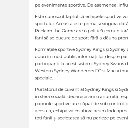
pe evenimente sportive. De asemenea, influe
Este cunoscut faptul că echipele sportive vo
sportului. Aceasta este prima și singura dat
Reclaim the Game are o politică comunitară cu
fani să se bucure de sport fără a dăuna prom
Formațiile sportive Sydney Kings și Sydney U
opun în mod public informațiilor despre pari
participanți la acest sistem: Sydney Swans d
Western Sydney Wanderers FC și Macarthur F
speciale.
Purtătorul de cuvânt al Sydney Kings și Syd
în sfera socială, deoarece are o anumită resp
pariurile sportive au scăpat de sub control, c
acestea, echipa va colabora acum îndeaproap
toți fanii și societatea să nu parieze pe eve