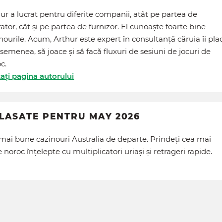
ur a lucrat pentru diferite companii, atât pe partea de
ator, cât și pe partea de furnizor. El cunoaște foarte bine
nourile. Acum, Arthur este expert în consultanță căruia îi pla
semenea, să joace și să facă fluxuri de sesiuni de jocuri de
c.
tați pagina autorului
LASATE PENTRU MAY 2026
r mai bune cazinouri Australia de departe. Prindeți cea mai
noroc înțelepte cu multiplicatori uriași și retrageri rapide.