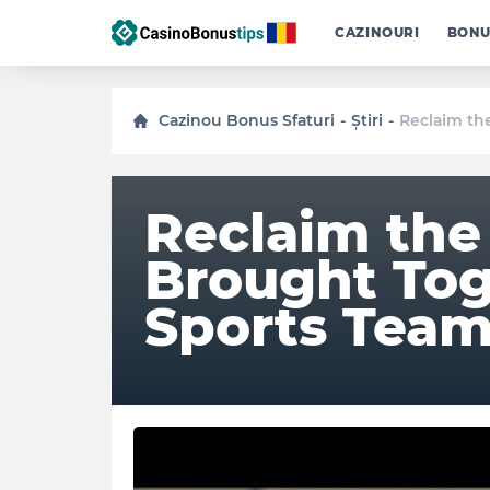
CAZINOURI
BONU
Cazinou Bonus Sfaturi
Știri
Reclaim th
Reclaim th
Brought Tog
Sports Tea