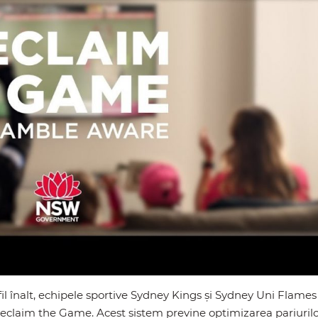
fil înalt, echipele sportive Sydney Kings și Sydney Uni Flames
eclaim the Game. Acest sistem previne optimizarea pariuril