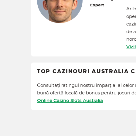
Expert
Arth
oper
cazi
de a
noro
Vizi
TOP CAZINOURI AUSTRALIA C
Consultați ratingul nostru imparțial al celo
bună ofertă locală de bonus pentru jocuri de 
Online Casino Slots Australia