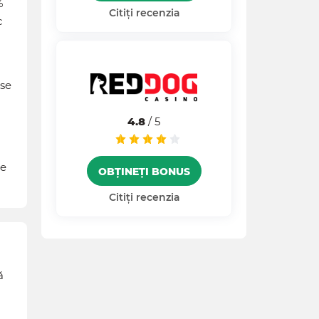
%
Citiți recenzia
c
 se
4.8
/ 5
te
OBȚINEȚI BONUS
Citiți recenzia
ă