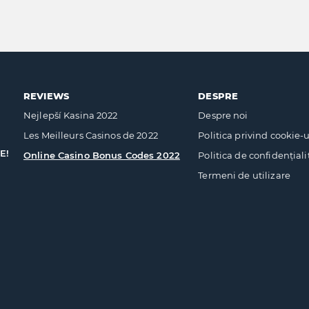
REVIEWS
DESPRE
Nejlepší Kasina 2022
Despre noi
Les Meilleurs Casinos de 2022
Politica privind cookie-u
E!
Online Casino Bonus Codes 2022
Politica de confidențiali
Termeni de utilizare