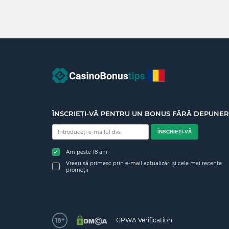
ÎNSCRIEȚI-VĂ PENTRU UN BONUS FĂRĂ DEPUNER
ÎNSCRIEȚI-VĂ
Am peste 18 ani
Vreau să primesc prin e-mail actualizări și cele mai recente
promoții
GPWA Verification