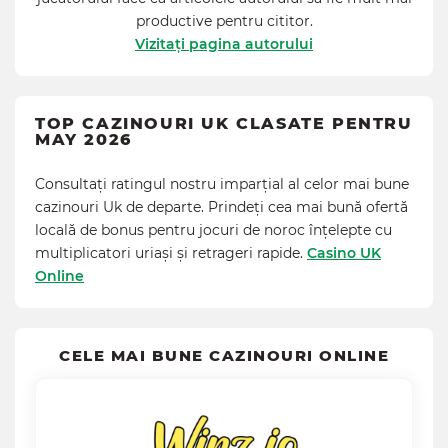
productive pentru cititor.
Vizitați pagina autorului
TOP CAZINOURI UK CLASATE PENTRU
MAY 2026
Consultați ratingul nostru imparțial al celor mai bune
cazinouri Uk de departe. Prindeți cea mai bună ofertă
locală de bonus pentru jocuri de noroc înțelepte cu
multiplicatori uriași și retrageri rapide.
Casino UK
Online
CELE MAI BUNE CAZINOURI ONLINE