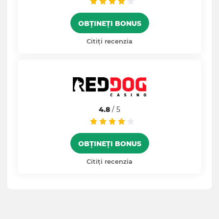
OBȚINEȚI BONUS
Citiți recenzia
4.8
/ 5
OBȚINEȚI BONUS
Citiți recenzia