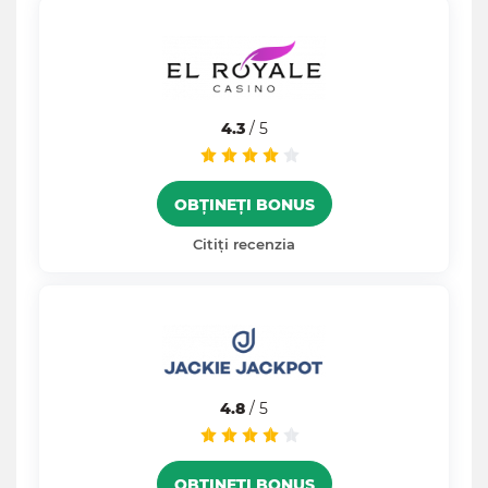
4.3
/ 5
OBȚINEȚI BONUS
Citiți recenzia
4.8
/ 5
OBȚINEȚI BONUS