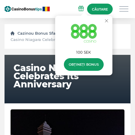
CĂUTARE
Cazinou Bonus Sfaturi
Știri
Casino Niagara Celebrates Its Anniversary
100 SEK
Casino Niagara
OBȚINEȚI BONUS
Celebrates Its
Anniversary