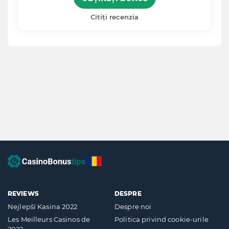
Citiți recenzia
REVIEWS
DESPRE
Nejlepší Kasina 2022
Despre noi
Les Meilleurs Casinos de
Politica privind cookie-urile