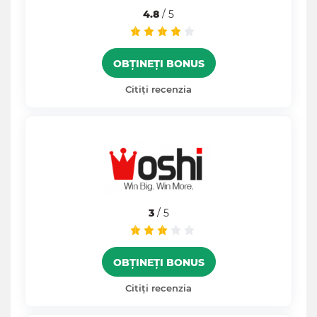
4.8
/ 5
OBȚINEȚI BONUS
Citiți recenzia
3
/ 5
OBȚINEȚI BONUS
Citiți recenzia