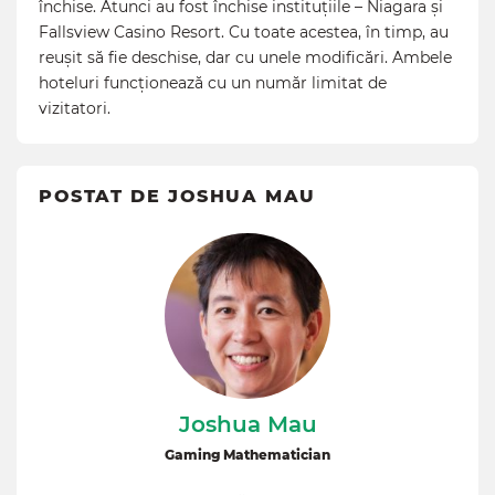
închise. Atunci au fost închise instituțiile – Niagara și
Fallsview Casino Resort. Cu toate acestea, în timp, au
reușit să fie deschise, dar cu unele modificări. Ambele
hoteluri funcționează cu un număr limitat de
vizitatori.
POSTAT DE JOSHUA MAU
Joshua Mau
Gaming Mathematician