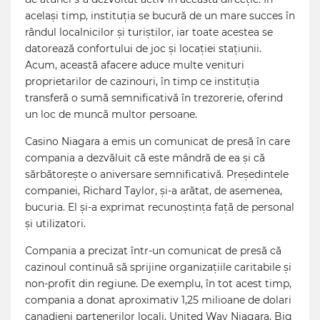
același timp, instituția se bucură de un mare succes în
rândul localnicilor și turiștilor, iar toate acestea se
datorează confortului de joc și locației stațiunii.
Acum, această afacere aduce multe venituri
proprietarilor de cazinouri, în timp ce instituția
transferă o sumă semnificativă în trezorerie, oferind
un loc de muncă multor persoane.
Casino Niagara a emis un comunicat de presă în care
compania a dezvăluit că este mândră de ea și că
sărbătorește o aniversare semnificativă. Președintele
companiei, Richard Taylor, și-a arătat, de asemenea,
bucuria. El și-a exprimat recunoștința față de personal
și utilizatori.
Compania a precizat într-un comunicat de presă că
cazinoul continuă să sprijine organizațiile caritabile și
non-profit din regiune. De exemplu, în tot acest timp,
compania a donat aproximativ 1,25 milioane de dolari
canadieni partenerilor locali. United Way Niagara, Big