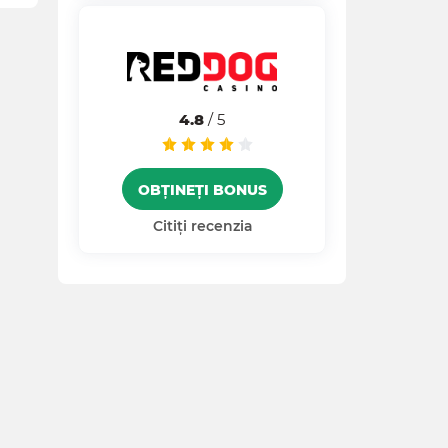
4.8
/ 5
OBȚINEȚI BONUS
Citiți recenzia