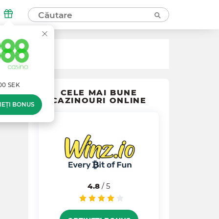
00 SEK
CELE MAI BUNE
CAZINOURI ONLINE
NEȚI BONUS
4.8
/ 5