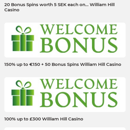
20 Bonus Spins worth 5 SEK each on… William Hill
Casino
150% up to €150 + 50 Bonus Spins William Hill Casino
100% up to £300 William Hill Casino