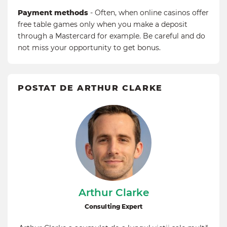
Payment methods
- Often, when online casinos offer
free table games only when you make a deposit
through a Mastercard for example. Be careful and do
not miss your opportunity to get bonus.
POSTAT DE ARTHUR CLARKE
Arthur Clarke
Consulting Expert