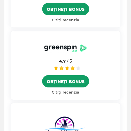
OBȚINEȚI BONUS
Citiți recenzia
4.7
/ 5
OBȚINEȚI BONUS
Citiți recenzia