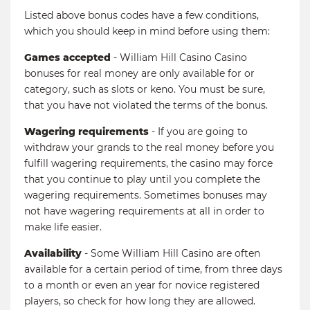
Listed above bonus codes have a few conditions,
which you should keep in mind before using them:
Games accepted
- William Hill Casino Casino
bonuses for real money are only available for or
category, such as slots or keno. You must be sure,
that you have not violated the terms of the bonus.
Wagering requirements
- If you are going to
withdraw your grands to the real money before you
fulfill wagering requirements, the casino may force
that you continue to play until you complete the
wagering requirements. Sometimes bonuses may
not have wagering requirements at all in order to
make life easier.
Availability
- Some William Hill Casino are often
available for a certain period of time, from three days
to a month or even an year for novice registered
players, so check for how long they are allowed.