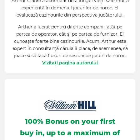
Arthur Clarke a acumulat de-a lungul vieții sale multă
experiență în domeniul jocurilor de noroc. El
evaluează cazinourile din perspectiva jucătorului.
Arthur a lucrat pentru diferite companii, atât pe
partea de operator, cât și pe partea de furnizor. El
cunoaște foarte bine cazinourile. Acum, Arthur este
expert în consultanță căruia îi place, de asemenea, să
joace și să facă fluxuri de sesiuni de jocuri de noroc.
Vizitați pagina autorului
100% Bonus on your first
buy in, up to a maximum of