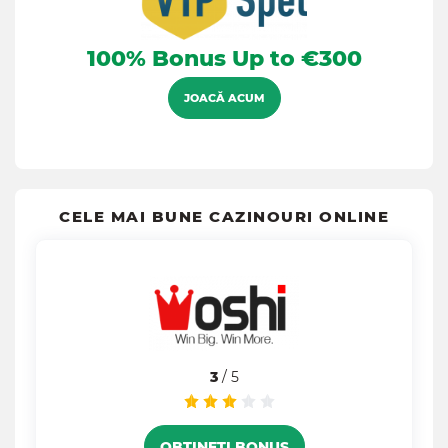
100% Bonus Up to €300
JOACĂ ACUM
CELE MAI BUNE CAZINOURI ONLINE
3
/ 5
OBȚINEȚI BONUS