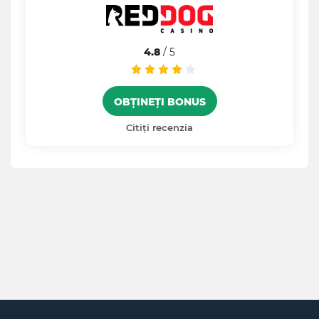
4.8
/ 5
OBȚINEȚI BONUS
Citiți recenzia