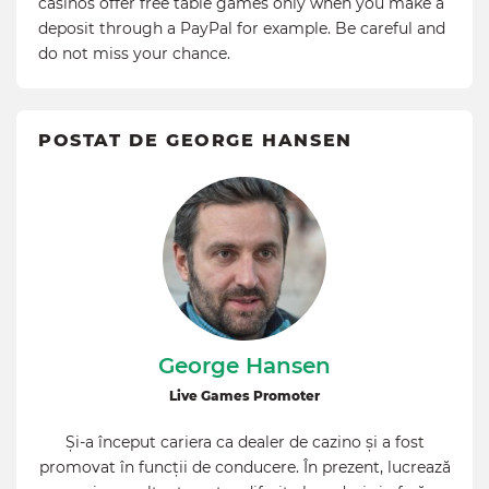
casinos offer free table games only when you make a
deposit through a PayPal for example. Be careful and
do not miss your chance.
POSTAT DE GEORGE HANSEN
George Hansen
Live Games Promoter
Și-a început cariera ca dealer de cazino și a fost
promovat în funcții de conducere. În prezent, lucrează