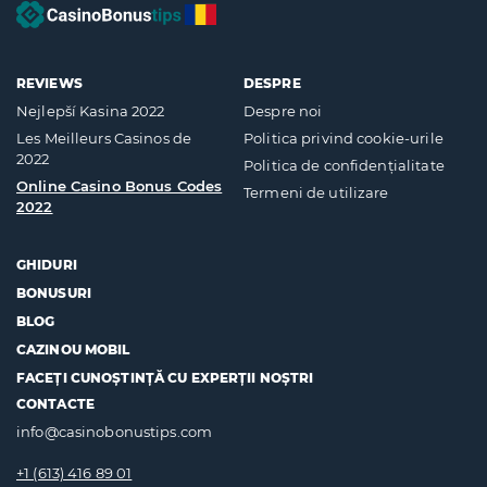
REVIEWS
DESPRE
Nejlepší Kasina 2022
Despre noi
Les Meilleurs Casinos de
Politica privind cookie-urile
2022
Politica de confidențialitate
Online Casino Bonus Codes
Termeni de utilizare
2022
GHIDURI
BONUSURI
BLOG
CAZINOU MOBIL
FACEȚI CUNOȘTINȚĂ CU EXPERȚII NOȘTRI
CONTACTE
info@casinobonustips.com
+1 (613) 416 89 01