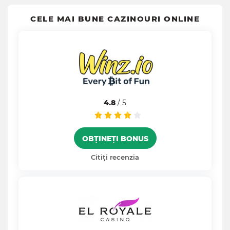
CELE MAI BUNE CAZINOURI ONLINE
4.8
/ 5
OBȚINEȚI BONUS
Citiți recenzia