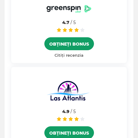
4.7
/ 5
OBȚINEȚI BONUS
Citiți recenzia
4.9
/ 5
OBȚINEȚI BONUS