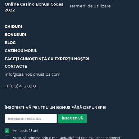
Online Casino Bonus Codes
Termeni de utilizare
2022
GHIDURI
BONUSURI
BLOG
CAZINOU MOBIL
FACEȚI CUNOȘTINȚĂ CU EXPERȚII NOȘTRI
CONTACTE
info@casinobonustips.com
+1 (613) 416 89 01
ÎNSCRIEȚI-VĂ PENTRU UN BONUS FĂRĂ DEPUNERE!
ÎNSCRIEȚI-VĂ
Am peste 18 ani
Vreau să primesc prin e-mail actualizări și cele mai recente promoții