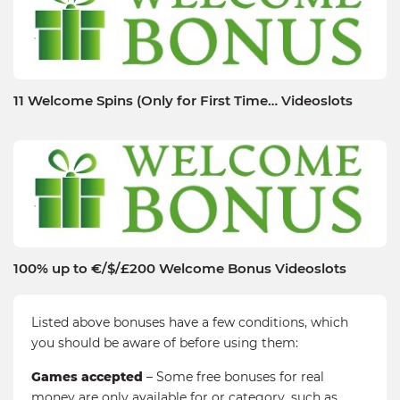
11 Welcome Spins (Only for First Time… Videoslots
100% up to €/$/£200 Welcome Bonus Videoslots
Listed above bonuses have a few conditions, which
you should be aware of before using them:
Games accepted
– Some free bonuses for real
money are only available for or category, such as