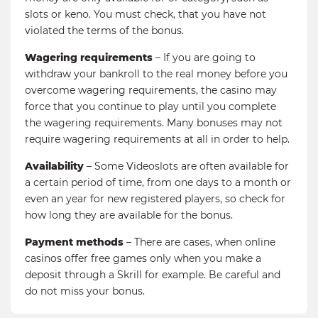
slots or keno. You must check, that you have not
violated the terms of the bonus.
Wagering requirements
– If you are going to
withdraw your bankroll to the real money before you
overcome wagering requirements, the casino may
force that you continue to play until you complete
the wagering requirements. Many bonuses may not
require wagering requirements at all in order to help.
Availability
– Some Videoslots are often available for
a certain period of time, from one days to a month or
even an year for new registered players, so check for
how long they are available for the bonus.
Payment methods
– There are cases, when online
casinos offer free games only when you make a
deposit through a Skrill for example. Be careful and
do not miss your bonus.