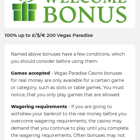
100% up to £/$/€ 200 Vegas Paradise
Named above bonuses have a few conditions, which
you should consider before using them:
Games accepted
- Vegas Paradise Casino bonuses
for real money are only available for a certain game
or category, such as slots or table games. You must
notice, that you only play games that are allowed.
Wagering requirements
- If you are going to
withdraw your bankroll to the real money before you
overcome wagering requirements, the casino may
demand that you continue to play until you complete
the wagering requirements. Often bonuses may not