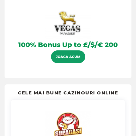
100% Bonus Up to £/$/€ 200
JOACĂ ACUM
CELE MAI BUNE CAZINOURI ONLINE