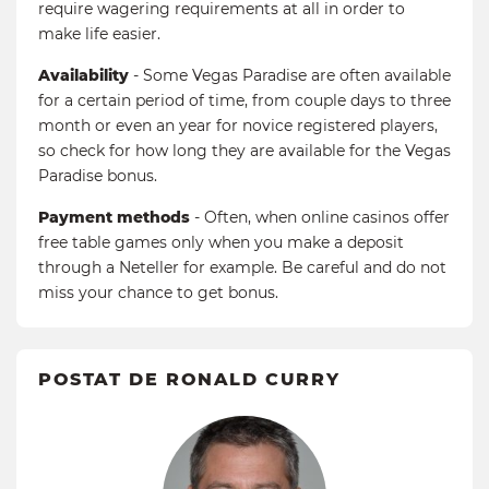
require wagering requirements at all in order to
make life easier.
Availability
- Some Vegas Paradise are often available
for a certain period of time, from couple days to three
month or even an year for novice registered players,
so check for how long they are available for the Vegas
Paradise bonus.
Payment methods
- Often, when online casinos offer
free table games only when you make a deposit
through a Neteller for example. Be careful and do not
miss your chance to get bonus.
POSTAT DE RONALD CURRY