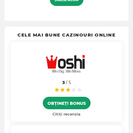
CELE MAI BUNE CAZINOURI ONLINE
3
/ 5
OBȚINEȚI BONUS
Citiți recenzia