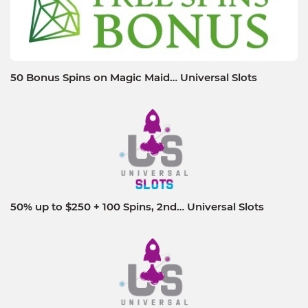
50 Bonus Spins on Magic Maid… Universal Slots
50% up to $250 + 100 Spins, 2nd… Universal Slots