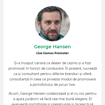
George Hansen
Live Games Promoter
Și-a început cariera ca dealer de cazino și a fost
promovat în funcții de conducere. În prezent, lucrează
ca și consultant pentru diferite branduri și oferă
consultanță în ceea ce privește modul de promovare
a portofoliului de jocuri live.
Acum, George Hansen colaborează și el cu noi pentru
a ajuta jucătorii să facă cea mai bună alegere. El
evaluează portofoliile și operațiunile și încearcă să