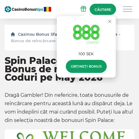
CĂUTARE
Cazinou Bonus Sfaturi
Bonusuri
Spin Palace
Bonus de reîncărcare
100 SEK
Spin Palace Cazinou
Bonus de reîncărcare
OBȚINEȚI BONUS
Coduri pe May 2026
Dragă Gambler! Din nefericire, toate bonusurile de
reîncărcare pentru această lună au dispărut deja. Le
vom îndeplini cât mai curând posibil. Puteți lua altul
din selecția noastră de bonusuri Spin Palace: