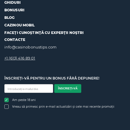
GHIDURI
BONUSURI
BLOG
CAZINOU MOBIL
FACEȚI CUNOȘTINȚĂ CU EXPERȚII NOȘTRI
CONTACTE
info@casinobonustips.com
+1 (613) 416 89 01
ÎNSCRIEȚI-VĂ PENTRU UN BONUS FĂRĂ DEPUNERE!
ÎNSCRIEȚI-VĂ
Am peste 18 ani
Vreau să primesc prin e-mail actualizări și cele mai recente promoții