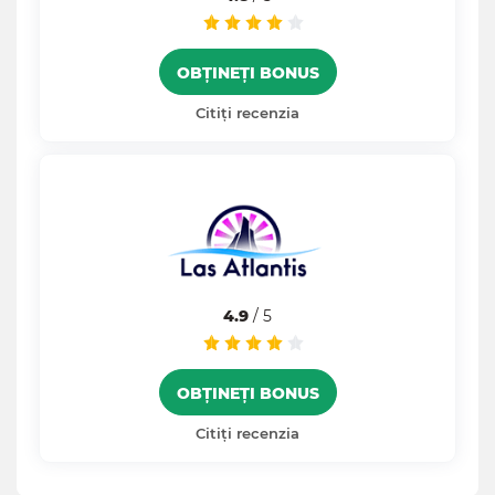
OBȚINEȚI BONUS
Citiți recenzia
4.9
/ 5
OBȚINEȚI BONUS
Citiți recenzia