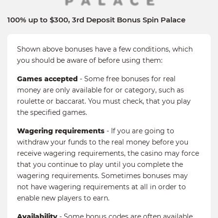
100% up to $300, 3rd Deposit Bonus Spin Palace
Shown above bonuses have a few conditions, which
you should be aware of before using them:
Games accepted
- Some free bonuses for real
money are only available for or category, such as
roulette or baccarat. You must check, that you play
the specified games.
Wagering requirements
- If you are going to
withdraw your funds to the real money before you
receive wagering requirements, the casino may force
that you continue to play until you complete the
wagering requirements. Sometimes bonuses may
not have wagering requirements at all in order to
enable new players to earn.
Availability
- Some bonus codes are often available