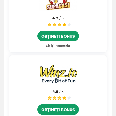
4.7
/ 5
OBȚINEȚI BONUS
Citiți recenzia
4.8
/ 5
OBȚINEȚI BONUS