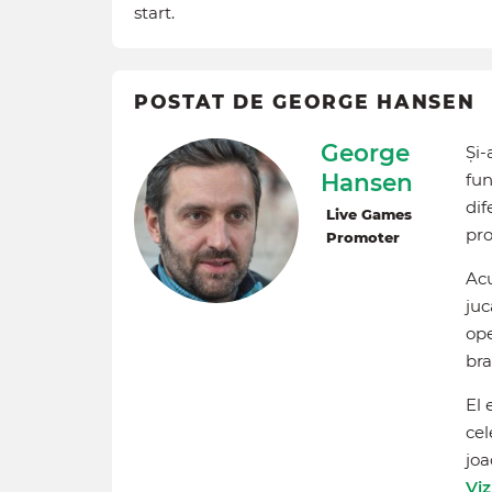
start.
POSTAT DE GEORGE HANSEN
George
Și-
Hansen
fun
dif
Live Games
pro
Promoter
Acu
juc
ope
bra
El 
cel
joa
Viz