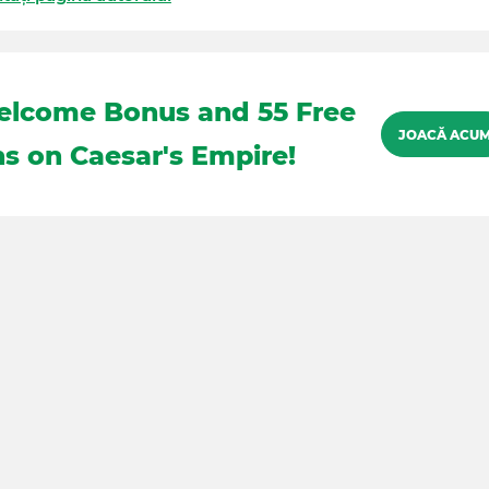
lcome Bonus and 55 Free
JOACĂ ACU
ns on Caesar's Empire!