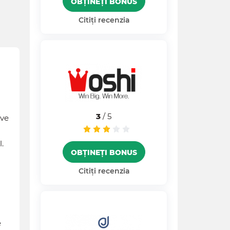
OBȚINEȚI BONUS
Citiți recenzia
3
/ 5
ive
.
OBȚINEȚI BONUS
Citiți recenzia
e