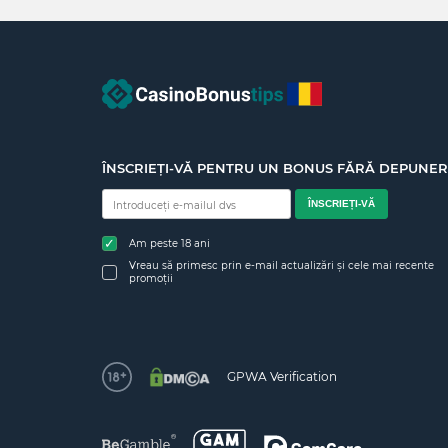
ÎNSCRIEȚI-VĂ PENTRU UN BONUS FĂRĂ DEPUNER
ÎNSCRIEȚI-VĂ
Am peste 18 ani
Vreau să primesc prin e-mail actualizări și cele mai recente
promoții
GPWA Verification