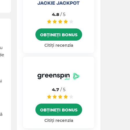
4.8
/ 5
OBȚINEȚI BONUS
Citiți recenzia
ru
de
i
4.7
/ 5
OBȚINEȚI BONUS
să
Citiți recenzia