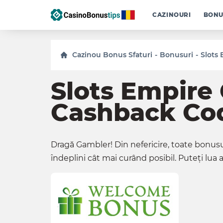
CAZINOURI
BONU
Cazinou Bonus Sfaturi
Bonusuri
Slots
Slots Empire
Cashback Cod
Dragă Gambler! Din nefericire, toate bonus
îndeplini cât mai curând posibil. Puteți lua 