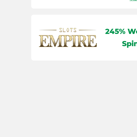
245% We
Spi