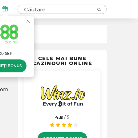
00 SEK
CELE MAI BUNE
CAZINOURI ONLINE
NEȚI BONUS
 vom
4.8
/ 5