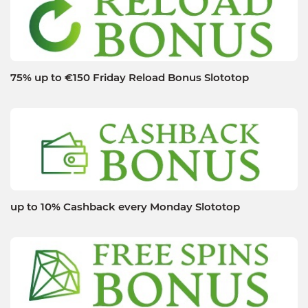
75% up to €150 Friday Reload Bonus Slototop
up to 10% Cashback every Monday Slototop