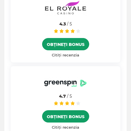
4.3
/ 5
OBȚINEȚI BONUS
Citiți recenzia
4.7
/ 5
OBȚINEȚI BONUS
Citiți recenzia