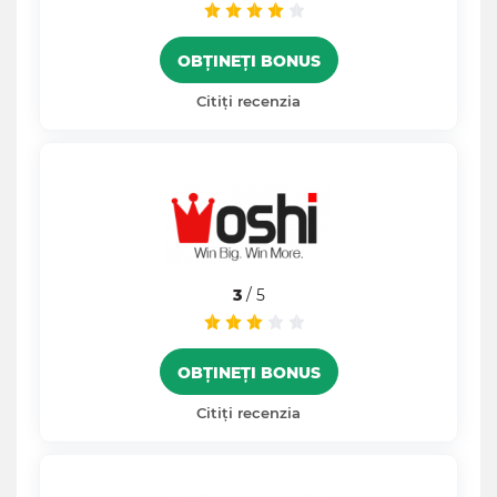
OBȚINEȚI BONUS
Citiți recenzia
3
/ 5
OBȚINEȚI BONUS
Citiți recenzia