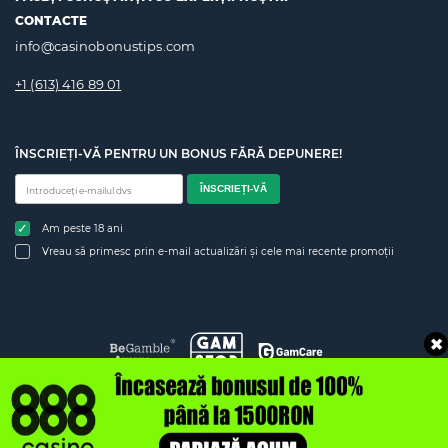
CONTACTE
info@casinobonustips.com
+1 (613) 416 89 01
ÎNSCRIEȚI-VĂ PENTRU UN BONUS FĂRĂ DEPUNERE!
ÎNSCRIEȚI-VĂ
Am peste 18 ani
Vreau să primesc prin e-mail actualizări și cele mai recente promoții
GPWA Verification