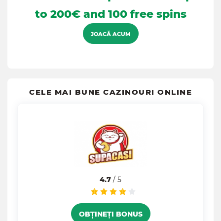
to 200€ and 100 free spins
JOACĂ ACUM
CELE MAI BUNE CAZINOURI ONLINE
4.7
/ 5
OBȚINEȚI BONUS