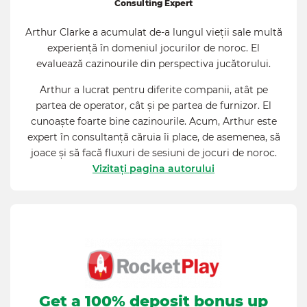
Consulting Expert
Arthur Clarke a acumulat de-a lungul vieții sale multă
experiență în domeniul jocurilor de noroc. El
evaluează cazinourile din perspectiva jucătorului.
Arthur a lucrat pentru diferite companii, atât pe
partea de operator, cât și pe partea de furnizor. El
cunoaște foarte bine cazinourile. Acum, Arthur este
expert în consultanță căruia îi place, de asemenea, să
joace și să facă fluxuri de sesiuni de jocuri de noroc.
Vizitați pagina autorului
Get a 100% deposit bonus up