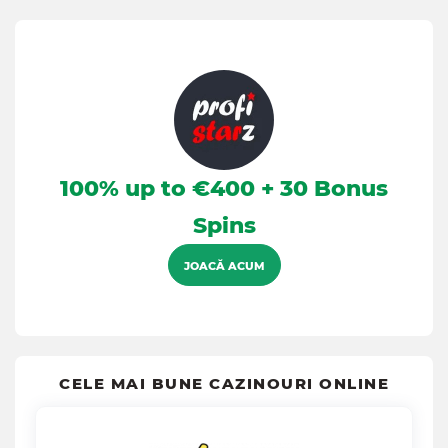
100% up to €400 + 30 Bonus
Spins
JOACĂ ACUM
CELE MAI BUNE CAZINOURI ONLINE