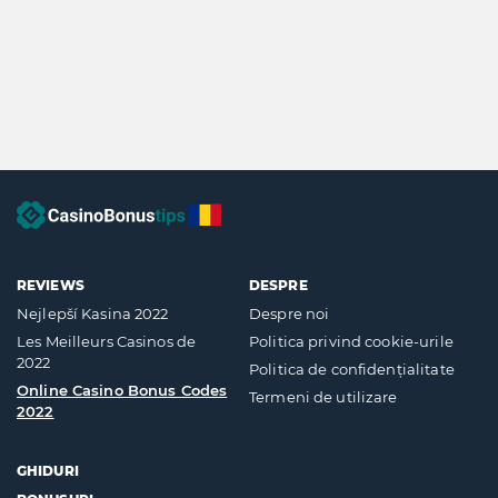
REVIEWS
DESPRE
Nejlepší Kasina 2022
Despre noi
Les Meilleurs Casinos de
Politica privind cookie-urile
2022
Politica de confidențialitate
Online Casino Bonus Codes
Termeni de utilizare
2022
GHIDURI