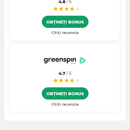
4.8
/ 5
OBȚINEȚI BONUS
Citiți recenzia
4.7
/ 5
OBȚINEȚI BONUS
Citiți recenzia