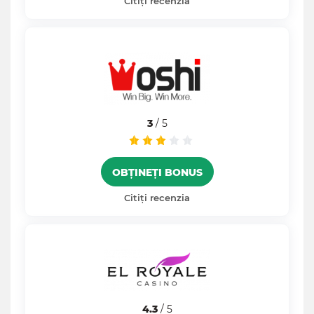
Citiți recenzia
3
/ 5
OBȚINEȚI BONUS
Citiți recenzia
4.3
/ 5