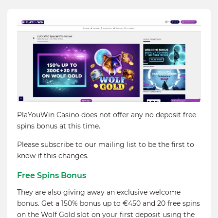
PlaYouWin Casino does not offer any no deposit free
spins bonus at this time.
Please subscribe to our mailing list to be the first to
know if this changes.
Free Spins Bonus
They are also giving away an exclusive welcome
bonus. Get a 150% bonus up to €450 and 20 free spins
on the Wolf Gold slot on your first deposit using the