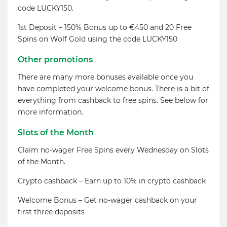
code LUCKY150.
1st Deposit – 150% Bonus up to €450 and 20 Free
Spins on Wolf Gold using the code LUCKY150
Other promotions
There are many more bonuses available once you
have completed your welcome bonus. There is a bit of
everything from cashback to free spins. See below for
more information.
Slots of the Month
Claim no-wager Free Spins every Wednesday on Slots
of the Month.
Crypto cashback – Earn up to 10% in crypto cashback
Welcome Bonus – Get no-wager cashback on your
first three deposits