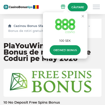
CĂUTARE
Cazinou Bonus Sfaturi
Bonusuri
PlaYouWin
Bonus de rotiri gratuite
100 SEK
PlaYouWin Cazinou
Bonus de rotiri gratuite
OBȚINEȚI BONUS
Coduri pe May 2026
10 No Deposit Free Spins Bonus