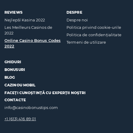
REVIEWS
DESPRE
Nejlepší Kasina 2022
Despre noi
Les Meilleurs Casinos de
Politica privind cookie-urile
2022
Politica de confidențialitate
Online Casino Bonus Codes
Termeni de utilizare
2022
GHIDURI
BONUSURI
BLOG
CAZINOU MOBIL
FACEȚI CUNOȘTINȚĂ CU EXPERȚII NOȘTRI
CONTACTE
info@casinobonustips.com
+1 (613) 416 89 01