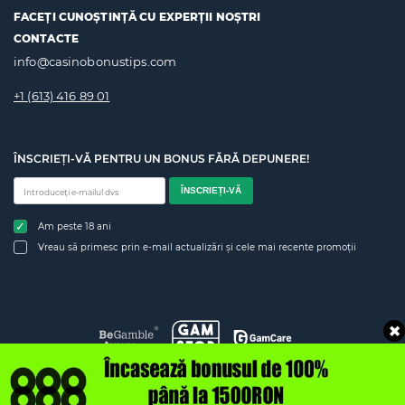
FACEȚI CUNOȘTINȚĂ CU EXPERȚII NOȘTRI
CONTACTE
info@casinobonustips.com
+1 (613) 416 89 01
ÎNSCRIEȚI-VĂ PENTRU UN BONUS FĂRĂ DEPUNERE!
ÎNSCRIEȚI-VĂ
Am peste 18 ani
Vreau să primesc prin e-mail actualizări și cele mai recente promoții
GPWA Verification