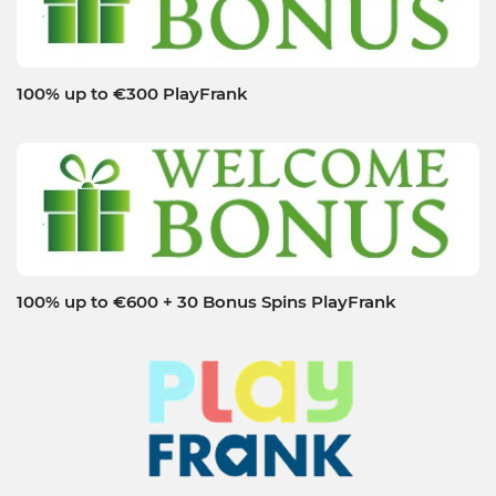
100% up to €300 PlayFrank
100% up to €600 + 30 Bonus Spins PlayFrank