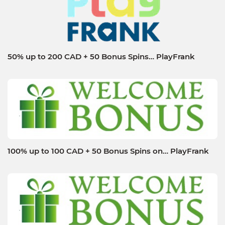
50% up to 200 CAD + 50 Bonus Spins… PlayFrank
100% up to 100 CAD + 50 Bonus Spins on… PlayFrank