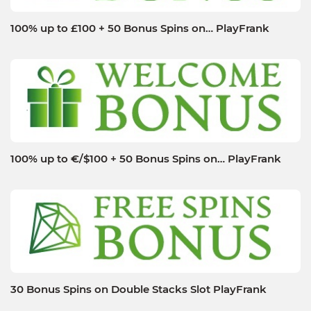
100% up to £100 + 50 Bonus Spins on… PlayFrank
100% up to €/$100 + 50 Bonus Spins on… PlayFrank
30 Bonus Spins on Double Stacks Slot PlayFrank