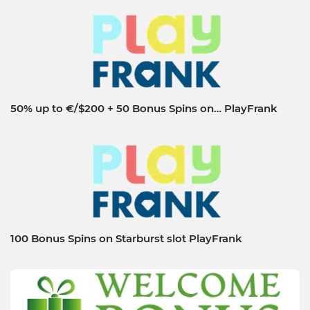
50% up to €/$200 + 50 Bonus Spins on… PlayFrank
100 Bonus Spins on Starburst slot PlayFrank