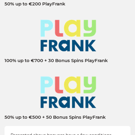
50% up to €200 PlayFrank
100% up to €700 + 30 Bonus Spins PlayFrank
50% up to €500 + 50 Bonus Spins PlayFrank