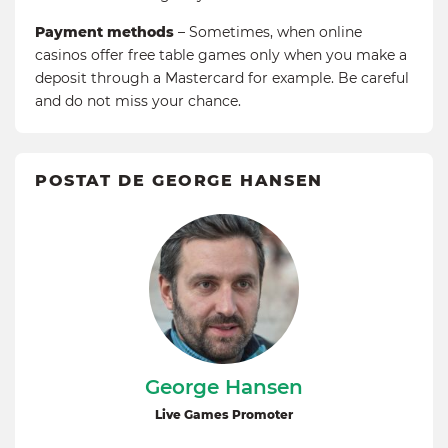
Payment methods
– Sometimes, when online
casinos offer free table games only when you make a
deposit through a Mastercard for example. Be careful
and do not miss your chance.
POSTAT DE GEORGE HANSEN
George Hansen
Live Games Promoter