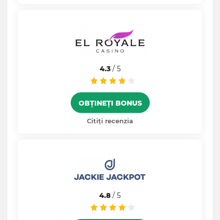
4.3
/ 5
OBȚINEȚI BONUS
Citiți recenzia
4.8
/ 5