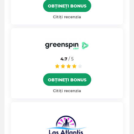
OBȚINEȚI BONUS
Citiți recenzia
4.7
/ 5
OBȚINEȚI BONUS
Citiți recenzia