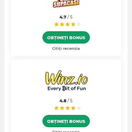
4.7
/ 5
OBȚINEȚI BONUS
Citiți recenzia
4.8
/ 5
OBȚINEȚI BONUS
Citiți recenzia