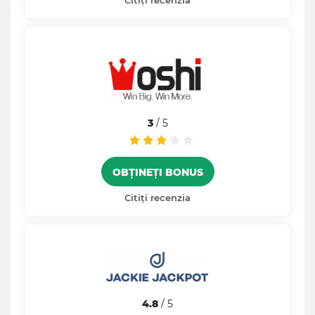
3
/ 5
OBȚINEȚI BONUS
Citiți recenzia
4.8
/ 5