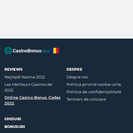
REVIEWS
DESPRE
Nejlepší Kasina 2022
Despre noi
Les Meilleurs Casinos de
Politica privind cookie-urile
2022
Politica de confidențialitate
Online Casino Bonus Codes
Termeni de utilizare
2022
GHIDURI
BONUSURI