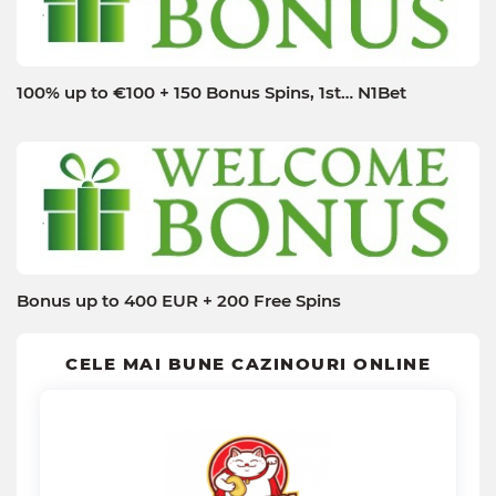
100% up to €100 + 150 Bonus Spins, 1st… N1Bet
Bonus up to 400 EUR + 200 Free Spins
CELE MAI BUNE CAZINOURI ONLINE