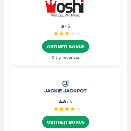
3
/ 5
OBȚINEȚI BONUS
Citiți recenzia
4.8
/ 5
OBȚINEȚI BONUS