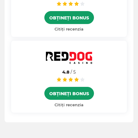
OBȚINEȚI BONUS
Citiți recenzia
4.8
/ 5
OBȚINEȚI BONUS
Citiți recenzia