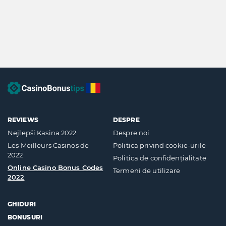
REVIEWS
DESPRE
Nejlepší Kasina 2022
Despre noi
Les Meilleurs Casinos de
Politica privind cookie-urile
2022
Politica de confidențialitate
Online Casino Bonus Codes
Termeni de utilizare
2022
GHIDURI
BONUSURI