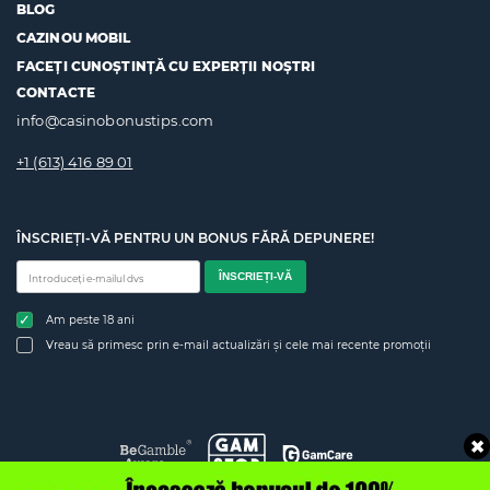
BLOG
CAZINOU MOBIL
FACEȚI CUNOȘTINȚĂ CU EXPERȚII NOȘTRI
CONTACTE
info@casinobonustips.com
+1 (613) 416 89 01
ÎNSCRIEȚI-VĂ PENTRU UN BONUS FĂRĂ DEPUNERE!
ÎNSCRIEȚI-VĂ
Am peste 18 ani
Vreau să primesc prin e-mail actualizări și cele mai recente promoții