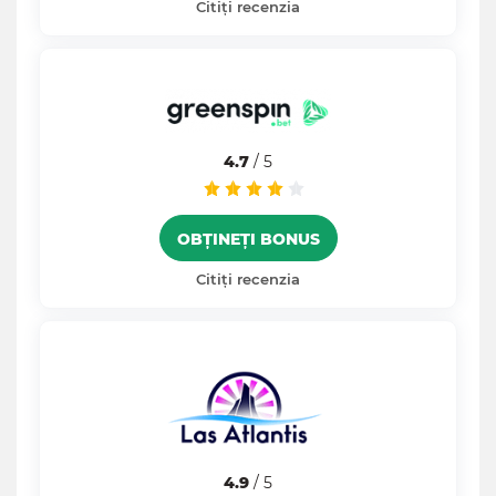
Citiți recenzia
4.7
/ 5
OBȚINEȚI BONUS
Citiți recenzia
4.9
/ 5