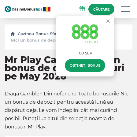
CĂUTARE
Cazinou Bonus Sfaturi
Bonusuri
Mr Play
Nici un bonus de depozit
100 SEK
Mr Play Cazinou Nici un
bonus de depozit Coduri
OBȚINEȚI BONUS
pe May 2026
Dragă Gambler! Din nefericire, toate bonusurile Nici
un bonus de depozit pentru această lună au
dispărut deja. Le vom îndeplini cât mai curând
posibil. Puteți lua altul din selecția noastră de
bonusuri Mr Play: