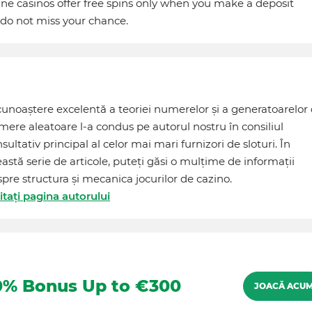
e casinos offer free spins only when you make a deposit
 do not miss your chance.
unoaștere excelentă a teoriei numerelor și a generatoarelor
ere aleatoare l-a condus pe autorul nostru în consiliul
sultativ principal al celor mai mari furnizori de sloturi. În
astă serie de articole, puteți găsi o mulțime de informații
pre structura și mecanica jocurilor de cazino.
itați pagina autorului
0% Bonus Up to €300
JOACĂ ACU