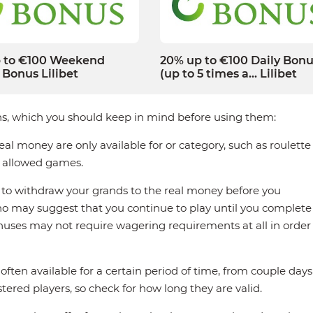
 to €100 Weekend
20% up to €100 Daily Bonu
 Bonus Lilibet
(up to 5 times a… Lilibet
ns, which you should keep in mind before using them:
al money are only available for or category, such as roulette
y allowed games.
g to withdraw your grands to the real money before you
o may suggest that you continue to play until you complete
ses may not require wagering requirements at all in order
ften available for a certain period of time, from couple days
tered players, so check for how long they are valid.