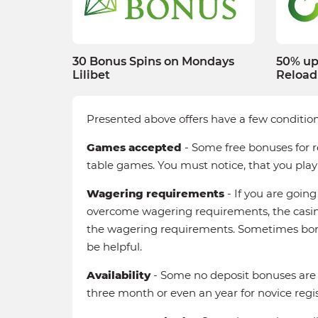
30 Bonus Spins on Mondays
50% up
Lilibet
Reload
Presented above offers have a few conditio
Games accepted
- Some free bonuses for re
table games. You must notice, that you pla
Wagering requirements
- If you are goin
overcome wagering requirements, the casin
the wagering requirements. Sometimes bonu
be helpful.
Availability
- Some no deposit bonuses are o
three month or even an year for novice regis