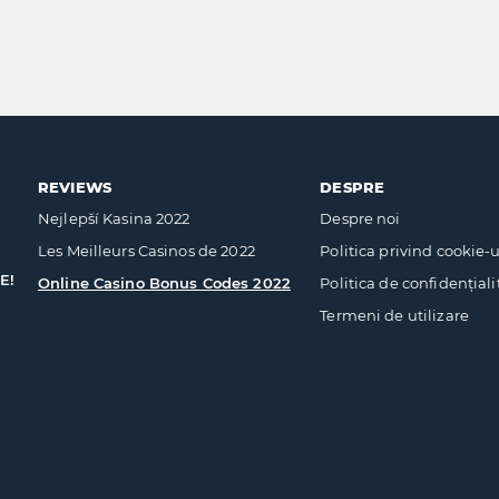
REVIEWS
DESPRE
Nejlepší Kasina 2022
Despre noi
Les Meilleurs Casinos de 2022
Politica privind cookie-u
E!
Online Casino Bonus Codes 2022
Politica de confidențiali
Termeni de utilizare