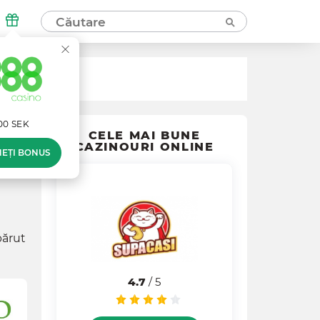
l
00 SEK
CELE MAI BUNE
CAZINOURI ONLINE
NEȚI BONUS
părut
4.7
/ 5