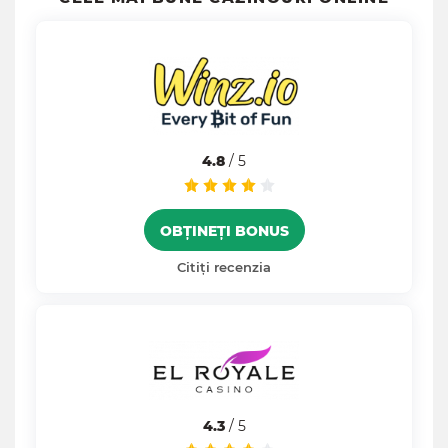
4.8
/ 5
OBȚINEȚI BONUS
Citiți recenzia
4.3
/ 5