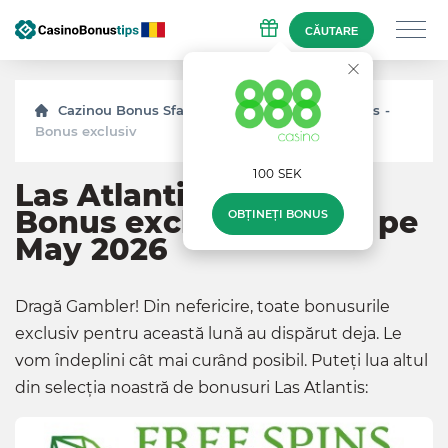
CĂUTARE
Cazinou Bonus Sfaturi
Bonusuri
Las Atlantis
Bonus exclusiv
100 SEK
Las Atlantis Cazinou
Bonus exclusiv Coduri pe
OBȚINEȚI BONUS
May 2026
Dragă Gambler! Din nefericire, toate bonusurile
exclusiv pentru această lună au dispărut deja. Le
vom îndeplini cât mai curând posibil. Puteți lua altul
din selecția noastră de bonusuri Las Atlantis: