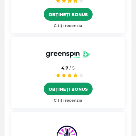
OBȚINEȚI BONUS
Citiți recenzia
4.7
/ 5
OBȚINEȚI BONUS
Citiți recenzia