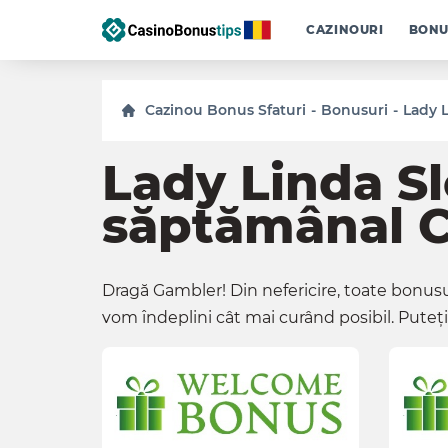
CAZINOURI
BONU
Cazinou Bonus Sfaturi
Bonusuri
Lady L
Lady Linda S
săptămânal C
Dragă Gambler! Din nefericire, toate bonusu
vom îndeplini cât mai curând posibil. Puteți