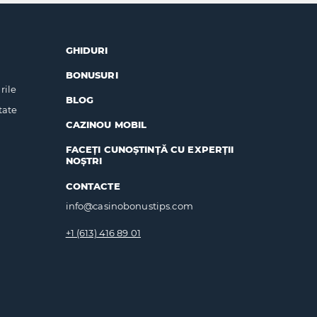
GHIDURI
BONUSURI
rile
BLOG
tate
CAZINOU MOBIL
FACEȚI CUNOȘTINȚĂ CU EXPERȚII
NOȘTRI
CONTACTE
info@casinobonustips.com
+1 (613) 416 89 01