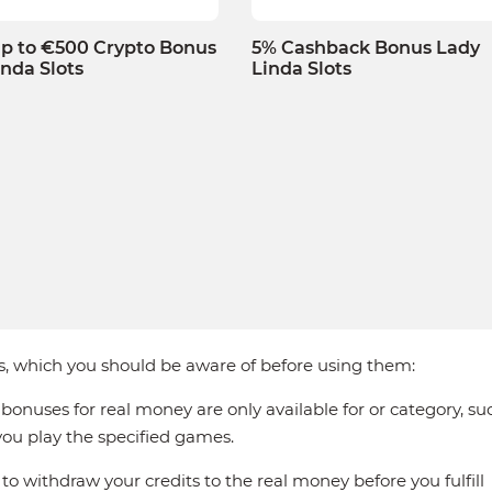
p to €500 Crypto Bonus
5% Cashback Bonus Lady
inda Slots
Linda Slots
, which you should be aware of before using them:
bonuses for real money are only available for or category, su
you play the specified games.
 to withdraw your credits to the real money before you fulfill