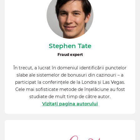
Stephen Tate
Fraud expert
În trecut, a lucrat în domeniul identificării punctelor
slabe ale sistemelor de bonusuri din cazinouri – a
participat la conferințele de la Londra și Las Vegas.
Cele mai sofisticate metode de înșelăciune au fost
studiate de mult timp de către autor.
Vizitați pagina autorului