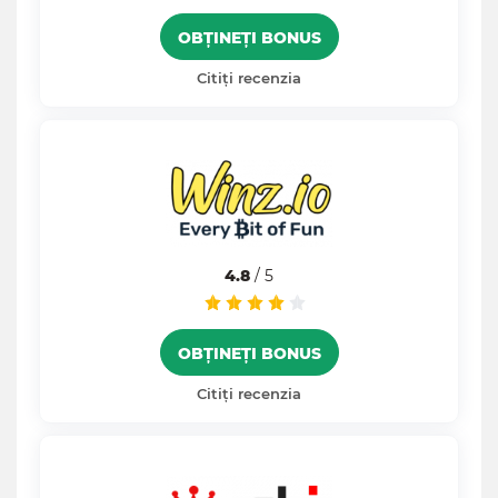
OBȚINEȚI BONUS
Citiți recenzia
4.8
/ 5
OBȚINEȚI BONUS
Citiți recenzia