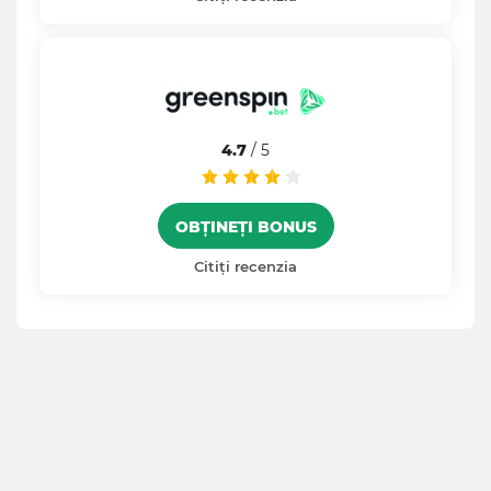
4.7
/ 5
OBȚINEȚI BONUS
Citiți recenzia