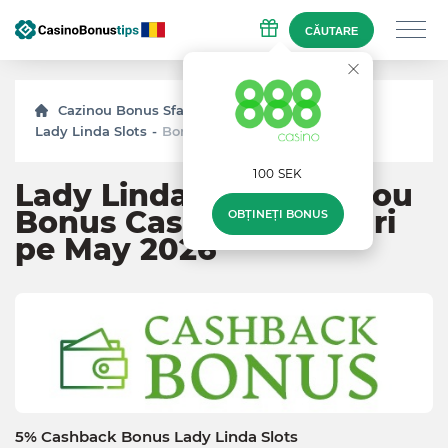
CĂUTARE
Cazinou Bonus Sfaturi
Bonusuri
Lady Linda Slots
Bonus Cashback
100 SEK
Lady Linda Slots Cazinou
Bonus Cashback Coduri
OBȚINEȚI BONUS
pe May 2026
5% Cashback Bonus Lady Linda Slots