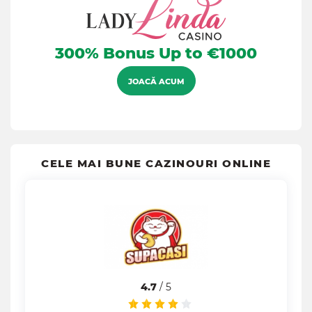
300% Bonus Up to €1000
JOACĂ ACUM
CELE MAI BUNE CAZINOURI ONLINE
4.7
/ 5