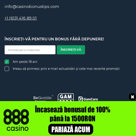
info@casinobonustips.com
+1 (613) 416 89 01
ÎNSCRIEȚI-VĂ PENTRU UN BONUS FĂRĂ DEPUNERE!
ÎNSCRIEȚI-VĂ
Am peste 18 ani
Vreau să primesc prin e-mail actualizări și cele mai recente promoții
GPWA Verification
© 2026 - CASINO BONUS TIPS