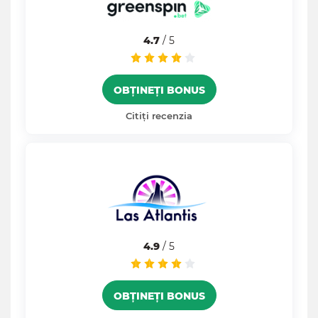
4.7
/ 5
OBȚINEȚI BONUS
Citiți recenzia
4.9
/ 5
OBȚINEȚI BONUS