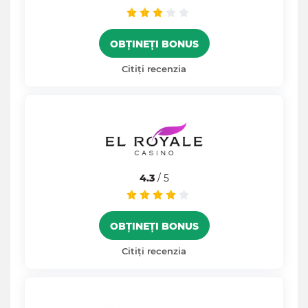
OBȚINEȚI BONUS
Citiți recenzia
4.3
/ 5
OBȚINEȚI BONUS
Citiți recenzia