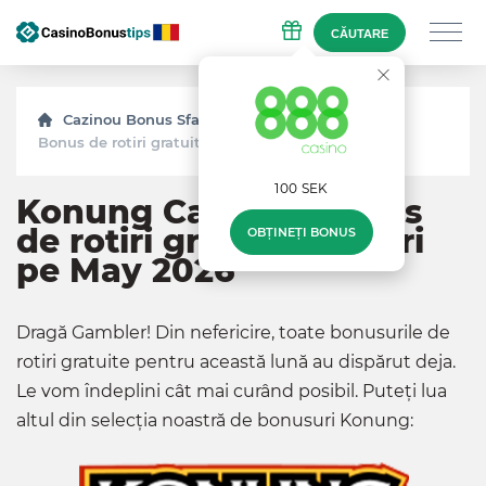
CĂUTARE
Cazinou Bonus Sfaturi
Bonusuri
Konung
Bonus de rotiri gratuite
100 SEK
Konung Cazinou Bonus
de rotiri gratuite Coduri
OBȚINEȚI BONUS
pe May 2026
Dragă Gambler! Din nefericire, toate bonusurile de
rotiri gratuite pentru această lună au dispărut deja.
Le vom îndeplini cât mai curând posibil. Puteți lua
altul din selecția noastră de bonusuri Konung: