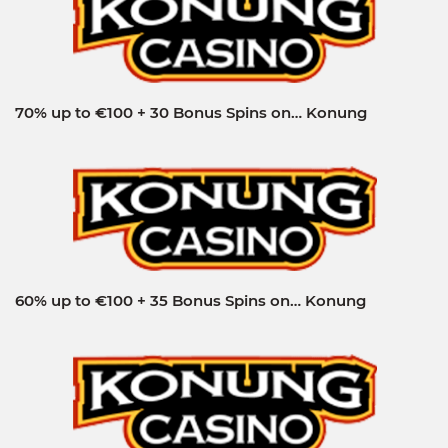
70% up to €100 + 30 Bonus Spins on… Konung
60% up to €100 + 35 Bonus Spins on… Konung