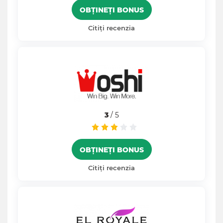
OBȚINEȚI BONUS
Citiți recenzia
3
/ 5
OBȚINEȚI BONUS
Citiți recenzia