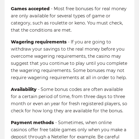
Games accepted
- Most free bonuses for real money
are only available for several types of game or
category, such as roulette or keno. You must check,
that the conditions are met.
Wagering requirements
- If you are going to
withdraw your savings to the real money before you
overcome wagering requirements, the casino may
suggest that you continue to play until you complete
the wagering requirements. Some bonuses may not
require wagering requirements at all in order to help.
Availability
- Some bonus codes are often available
for a certain period of time, from three days to three
month or even an year for fresh registered players, so
check for how long they are available for the bonus.
Payment methods
- Sometimes, when online
casinos offer free table games only when you make a
deposit through a Neteller for example. Be careful