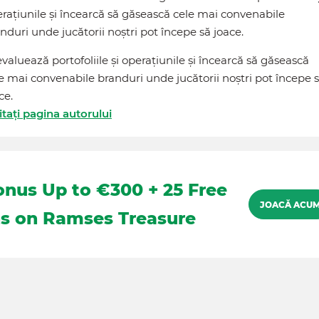
rațiunile și încearcă să găsească cele mai convenabile
nduri unde jucătorii noștri pot începe să joace.
evaluează portofoliile și operațiunile și încearcă să găsească
e mai convenabile branduri unde jucătorii noștri pot începe 
ce.
itați pagina autorului
nus Up to €300 + 25 Free
JOACĂ ACU
ns on Ramses Treasure