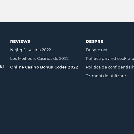
REVIEWS
DESPRE
Nejlepší Kasina 2022
Despre noi
Les Meilleurs Casinos de 2022
Politica privind cookie-u
E!
Online Casino Bonus Codes 2022
Politica de confidențiali
Termeni de utilizare