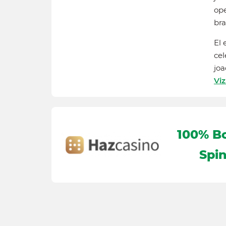
ope
bra
El 
cel
joa
Viz
100% Bo
Spi