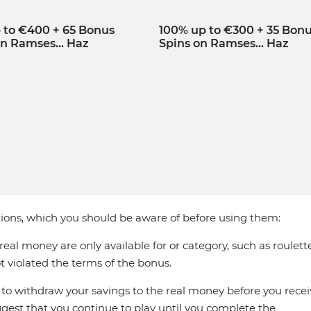
 to €400 + 65 Bonus
100% up to €300 + 35 Bon
on Ramses… Haz
Spins on Ramses… Haz
ions, which you should be aware of before using them:
eal money are only available for or category, such as roulett
t violated the terms of the bonus.
g to withdraw your savings to the real money before you rece
est that you continue to play until you complete the