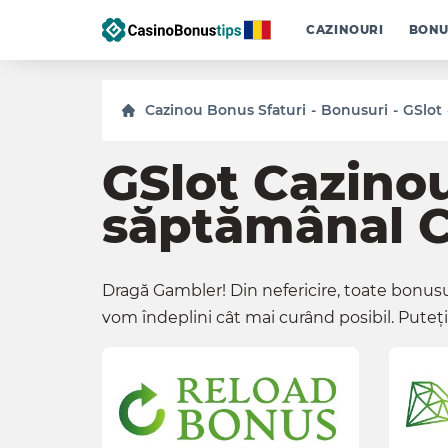
CAZINOURI
BONU
Cazinou Bonus Sfaturi
Bonusuri
GSlot
GSlot Cazino
săptămânal C
Dragă Gambler! Din nefericire, toate bonusu
vom îndeplini cât mai curând posibil. Puteți 