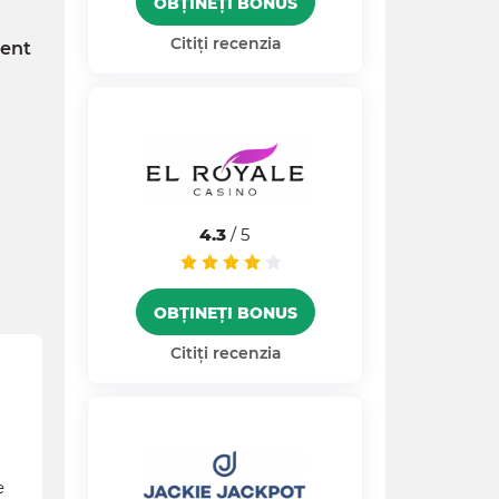
OBȚINEȚI BONUS
Citiți recenzia
ient
4.3
/ 5
OBȚINEȚI BONUS
Citiți recenzia
e