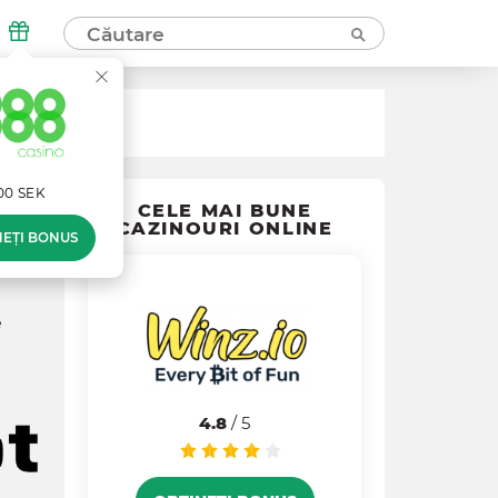
00 SEK
CELE MAI BUNE
CAZINOURI ONLINE
6
NEȚI BONUS
e
4.8
/ 5