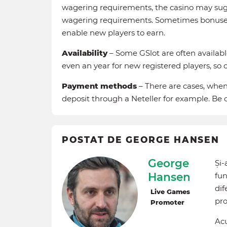
wagering requirements, the casino may sugg
wagering requirements. Sometimes bonuses 
enable new players to earn.
Availability
– Some GSlot are often availabl
even an year for new registered players, so 
Payment methods
– There are cases, when
deposit through a Neteller for example. Be 
POSTAT DE GEORGE HANSEN
George
Și-
Hansen
fun
dif
Live Games
pro
Promoter
Acu